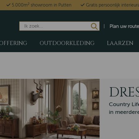
2
5.000m
showroom in Putten
Gratis persoonlijk interieur
Plan uw route
OFFERING
OUTDOORKLEDING
LAARZEN
DRE
Country Lif
in meerdere