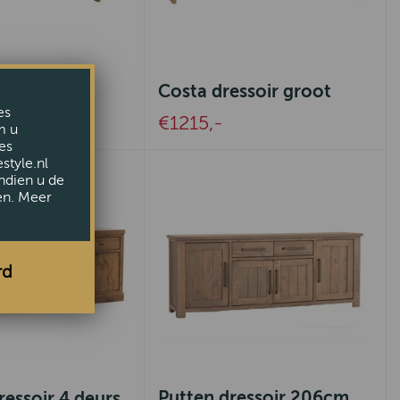
Costa dressoir groot
soir klein
es
€1215,-
m u
es
style.nl
ndien u de
en. Meer
rd
Putten dressoir 206cm
ressoir 4 deurs