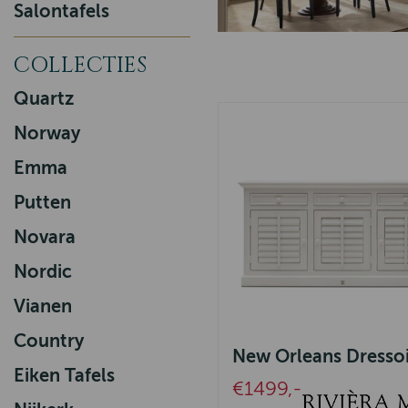
Salontafels
COLLECTIES
Quartz
Norway
Emma
Putten
Novara
Nordic
Vianen
Country
New Orleans Dressoi
Eiken Tafels
€1499,-