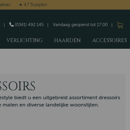
advies
★ 4,7 Trustpilot
(0341) 492 145
Vandaag geopend tot 17:00
VERLICHTING
HAARDEN
ACCESSOIRES
SSOIRS
estyle biedt u een uitgebreid assortiment dressoirs
 maten en diverse landelijke woonstijlen.