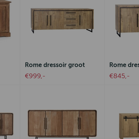
Rome dressoir groot
Rome dres
€999,-
€845,-