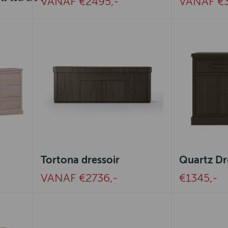
VANAF €2495,-
VANAF €3
Tortona dressoir
Quartz Dr
VANAF €2736,-
€1345,-