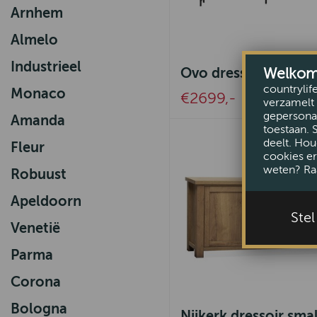
Arnhem
Almelo
Industrieel
Welkom b
Ovo dressoir large
countrylif
Monaco
€2699,-
verzamelt 
gepersonal
Amanda
toestaan. 
deelt. Hou
Fleur
cookies er
weten? Ra
Robuust
Apeldoorn
Ste
Venetië
Parma
Corona
Bologna
Nijkerk dressoir sma