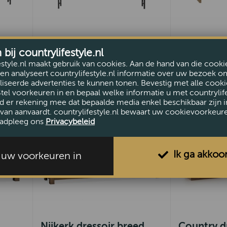
ij countrylifestyle.nl
Ovo dressoir small
Costa dres
estyle.nl maakt gebruik van cookies. Aan de hand van die cooki
€1999,-
€1025,-
en analyseert countrylifestyle.nl informatie over uw bezoek o
iseerde advertenties te kunnen tonen. Bevestig met alle cooki
Stel voorkeuren in en bepaal welke informatie u met countrylife
d er rekening mee dat bepaalde media enkel beschikbaar zijn i
van aanvaardt. countrylifestyle.nl bewaart uw cookievoorkeur
adpleeg ons
Privacybeleid
Ik ga akkoo
l uw voorkeuren in
l
Nijkerk dressoir breed
Country d