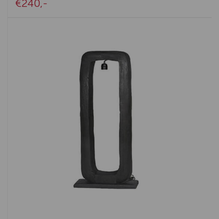
€240,-