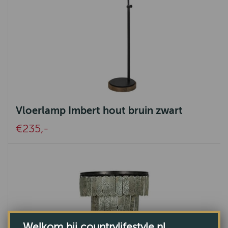
Vloerlamp Imbert hout bruin zwart
€235,-
Welkom bij countrylifestyle.nl