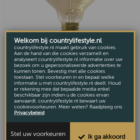
Welkom bij countrylifestyle.nl
countrylifestyle.nl maakt gebruik van cookies.
Aan de hand van die cookies verzamelt en
analyseert countrylifestyle.nl informatie over uw
Lamp LED G95 Globe Bulb
bezoek om u gepersonaliseerde advertenties te
€14,50
kunnen tonen. Bevestig met alle cookies
toestaan. Stel voorkeuren in en bepaal welke
informatie u met countrylifestyle.nl deelt. Houd
er rekening mee dat bepaalde media enkel
beschikbaar zijn indien u de cookies ervan
aanvaardt. countrylifestyle.nl bewaart uw
cookievoorkeuren. Meer weten? Raadpleeg ons
Privacybeleid
Stel uw voorkeuren
Ik ga akkoord