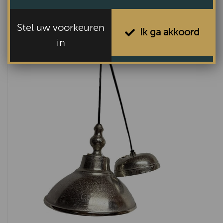
Hanglamp Oud Messing
VAN €129,-
Stel uw voorkeuren
Ik ga akkoord
VOOR €49,-
in