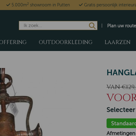
2
5.000m
showroom in Putten
Gratis persoonlijk interieur
Plan uw route
OFFERING
OUTDOORKLEDING
LAARZEN
HANGL
VAN €129,
VOOR 
Selecteer
Standaar
Afmetingen