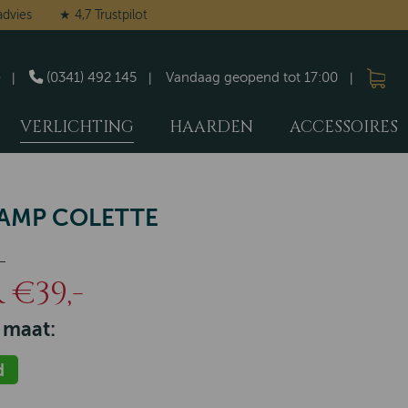
advies
★ 4,7 Trustpilot
(0341) 492 145
Vandaag geopend tot 17:00
VERLICHTING
HAARDEN
ACCESSOIRES
AMP COLETTE
-
€39,-
 maat:
d