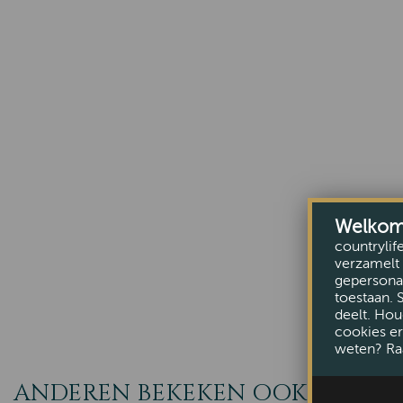
Welkom b
countrylif
verzamelt 
gepersonal
toestaan. 
deelt. Hou
cookies er
weten? Ra
ANDEREN BEKEKEN OOK