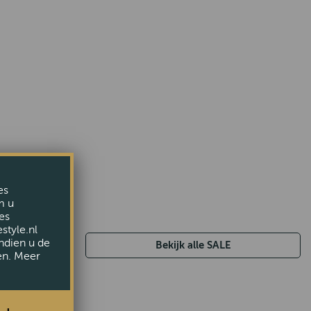
es
m u
es
style.nl
ndien u de
Bekijk alle SALE
en. Meer