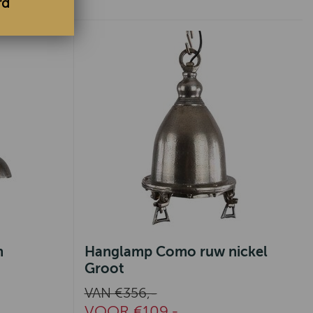
rd
n
Hanglamp Como ruw nickel
Groot
VAN €356,-
VOOR €109,-