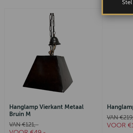
Ste
Hanglamp Vierkant Metaal
Hanglamp
Bruin M
VAN €219
VAN €121,-
VOOR €1
VOOR €49,-