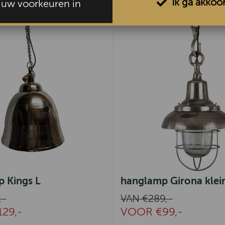
Ik ga akkoo
l uw voorkeuren in
 Kings L
hanglamp Girona klei
,-
VAN €289,-
29,-
VOOR €99,-