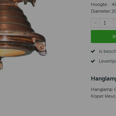
Hoogte:
4
Diameter:
2
i
Is besc
Levertij
Hanglamp
Hanglamp Co
Koper kleur,