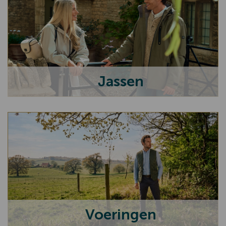
Bodywarmers
Truien en vesten
Blouses en t-shirts
Rokken en Jurken
Jassen
Colberts
Gilets
Broeken
Hoeden, petten en mutsen
Handschoenen
Sjaals
Tassen en portemonnees
Voeringen
Riemen