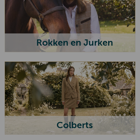
Baleno
Hatland
Lighthouse
Barbour International
Rokken en Jurken
Spikes & Sparrow
La Boucle
Belpo Leather Care
Eleonora
London Tradition
Bijoux
Celtic Tweed
Colberts
Bloomings