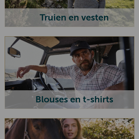
PiP Studio
Truien en vesten
Roosenstein Wolke
Kaszer
Anna Lascata
Hestra
English Utopia
Tiz Ann
Bostonian
Blouses en t-shirts
Geox
Goodwin Anderson
Oxford Blue