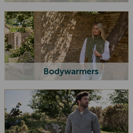
Stropdassen
Honden Accessoires
Parfum
MERKEN
Dubarry
Barbour
Bodywarmers
John Partridge
Hunter Outdoor
Arana
Johnstons / Scots Regal
Scippis
Nappa