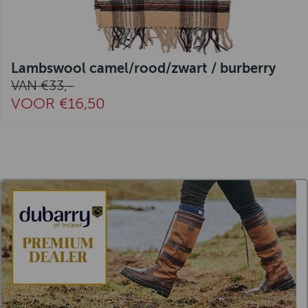
Lambswool camel/rood/zwart / burberry
VAN €33,-
VOOR €16,50