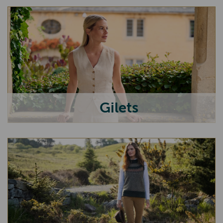
Agerti
Riviera Maison
Harley of Schotland
Signe Nature
Gilets