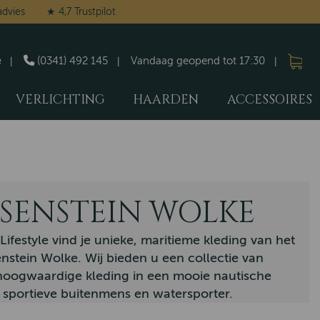
advies
★ 4,7 Trustpilot
e
(0341) 492 145
Vandaag geopend tot 17:30
VERLICHTING
HAARDEN
ACCESSOIRES
SENSTEIN WOLKE
 Lifestyle vind je unieke, maritieme kleding van het
stein Wolke. Wij bieden u een collectie van
 hoogwaardige kleding in een mooie nautische
de sportieve buitenmens en watersporter.