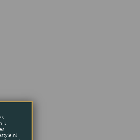
es
m u
es
style.nl