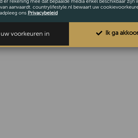
d er rekening mee dat bepaalde media enkel beschikbaar zijn i
van aanvaardt. countrylifestyle.nl bewaart uw cookievoorkeur
adpleeg ons
Privacybeleid
Ik ga akkoo
l uw voorkeuren in