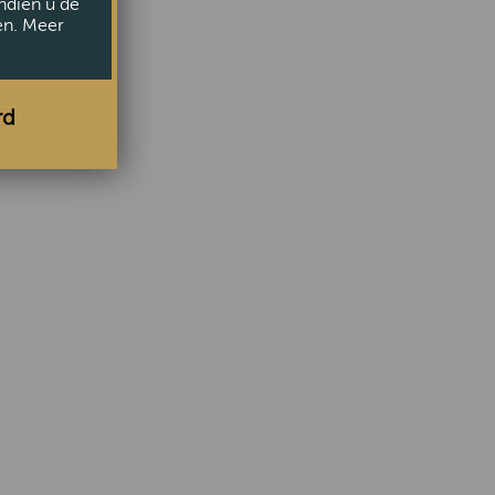
ndien u de
en. Meer
rd