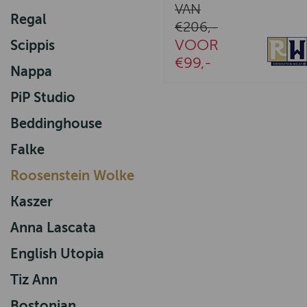
VAN
Regal
€206,-
VOOR
Scippis
€99,-
Nappa
PiP Studio
Beddinghouse
Falke
Roosenstein Wolke
Kaszer
Anna Lascata
English Utopia
Tiz Ann
Bostonian