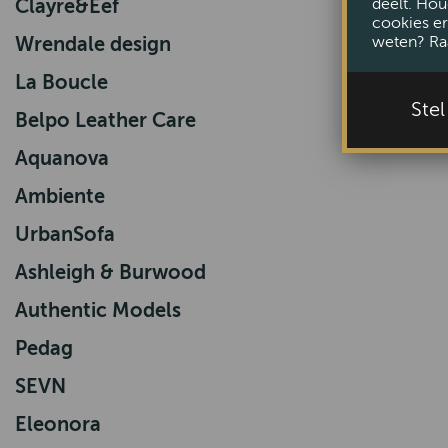
deelt. Hou
Clayre&Eef
cookies er
weten? Ra
Wrendale design
La Boucle
Ste
Belpo Leather Care
Aquanova
Ambiente
UrbanSofa
Ashleigh & Burwood
Authentic Models
Pedag
SEVN
Eleonora