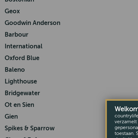
Geox
Goodwin Anderson
Barbour
International
Oxford Blue
Baleno
Lighthouse
Bridgewater
Ot en Sien
Welkom b
countrylif
Gien
verzamelt 
gepersonal
Spikes & Sparrow
toestaan. 