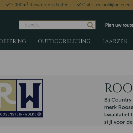
2
5.000m
showroom in Putten
Gratis persoonlijk interieur
Plan uw rout
OFFERING
OUTDOORKLEDING
LAARZEN
ROO
Bij Country
merk Roosen
kwalitatief
stijl voor 