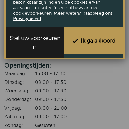
beschikbaar zijn indien u de cookies ervan
aanvaardt. countrylifestyle.nl bewaart uw
cookievoorkeuren. Meer weten? Raadpleeg ons
Privacybeleid
VERZENDEN
Kom langs in de winkel
Stel uw voorkeuren
Ik ga akkoord
Voorthuizerstraat 131, Putten
in
Plan uw route
Openingstijden:
Maandag:
13:00 - 17:30
Dinsdag:
09:00 - 17:30
Woensdag:
09:00 - 17:30
Donderdag:
09:00 - 17:30
Vrijdag:
09:00 - 21:00
Zaterdag:
09:00 - 17:00
Zondag:
Gesloten