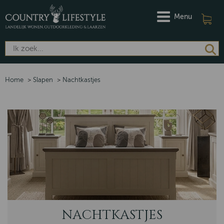
Menu
Home
>
Slapen
>
Nachtkastjes
NACHTKASTJES