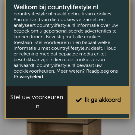
Welkom bij countrylifestyle.nl
countrylifestyle.nl maakt gebruik van cookies.
Aan de hand van die cookies verzamelt en
analyseert countrylifestyle.nl informatie over uw
bezoek om u gepersonaliseerde advertenties te
kunnen tonen. Bevestig met alle cookies
toestaan. Stel voorkeuren in en bepaal welke
informatie u met countrylifestyle.nl deelt. Houd
er rekening mee dat bepaalde media enkel
Firenza nachtkastje rechts
beschikbaar zijn indien u de cookies ervan
VAN €340,-
aanvaardt. countrylifestyle.nl bewaart uw
cookievoorkeuren. Meer weten? Raadpleeg ons
VOOR €289,-
Privacybeleid
Stel uw voorkeuren
Ik ga akkoord
in