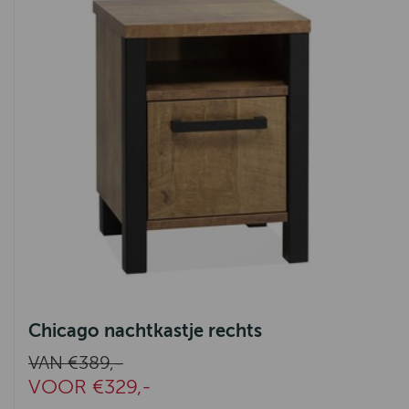
Chicago nachtkastje rechts
VAN €389,-
VOOR €329,-