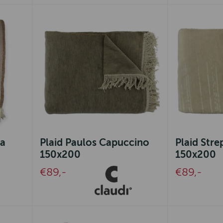
ra
Plaid Paulos Capuccino
Plaid Stre
150x200
150x200
€89,-
€89,-