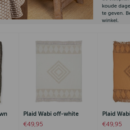
koude dagen
te geven. Be
winkel.
own
Plaid Wabi off-white
Plaid Wab
€49,95
€49,95