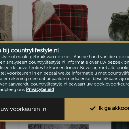
ij countrylifestyle.nl
estyle.nl maakt gebruik van cookies. Aan de hand van die cooki
en analyseert countrylifestyle.nl informatie over uw bezoek o
iseerde advertenties te kunnen tonen. Bevestig met alle cooki
ate
Plaid James Ruit
Plaid Silk
Stel voorkeuren in en bepaal welke informatie u met countrylife
d er rekening mee dat bepaalde media enkel beschikbaar zijn i
€28,95
€39,50
van aanvaardt. countrylifestyle.nl bewaart uw cookievoorkeur
adpleeg ons
Privacybeleid
Ik ga akkoo
l uw voorkeuren in