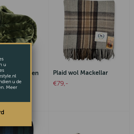
es
m u
es
Plaid wol Mackellar
e Winter Green
style.nl
ndien u de
€79,-
en. Meer
rd