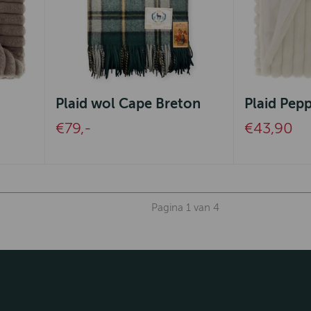
Plaid wol Cape Breton
Plaid Pep
€79,-
€43,90
Pagina 1 van 4