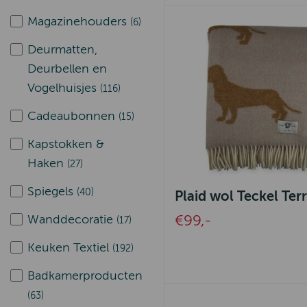
Magazinehouders
(6)
Deurmatten,
Deurbellen en
Vogelhuisjes
(116)
Cadeaubonnen
(15)
Kapstokken &
Haken
(27)
Spiegels
(40)
Plaid wol Teckel Ter
Wanddecoratie
€99,-
(17)
Keuken Textiel
(192)
Badkamerproducten
(63)