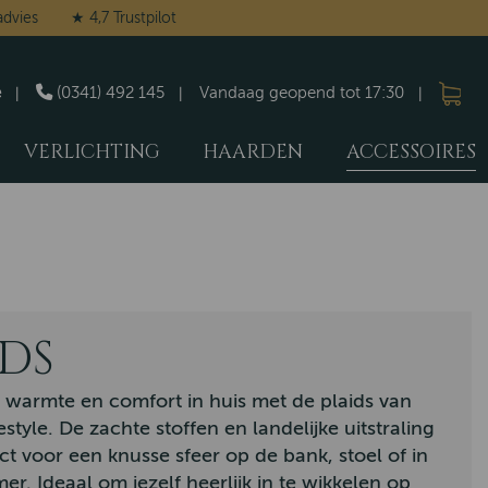
n': 'denied', 'analytics_storage': 'denied', 'security_storage': 'denied',
advies
★ 4,7 Trustpilot
e
(0341) 492 145
Vandaag geopend tot 17:30
VERLICHTING
HAARDEN
ACCESSOIRES
IDS
 warmte en comfort in huis met de plaids van
style. De zachte stoffen en landelijke uitstraling
ct voor een knusse sfeer op de bank, stoel of in
er. Ideaal om jezelf heerlijk in te wikkelen op