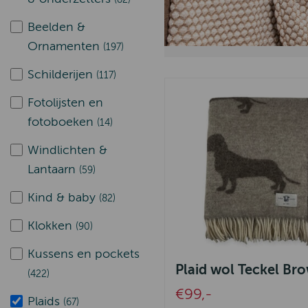
Beelden &
Ornamenten
(197)
Schilderijen
(117)
Fotolijsten en
fotoboeken
(14)
Windlichten &
Lantaarn
(59)
Kind & baby
(82)
Klokken
(90)
Kussens en pockets
Plaid wol Teckel Br
(422)
€99,-
Plaids
(67)