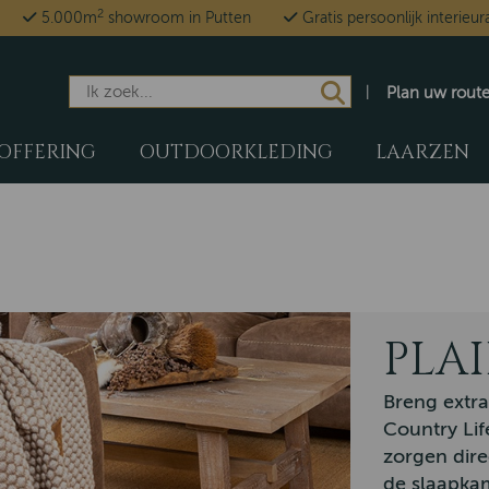
g('consent', 'default', { 'ad_storage': 'denied', 'ad_user_data': 'denied', 'ad_personalizatio
2
5.000m
showroom in Putten
Gratis persoonlijk interieur
Plan uw rout
OFFERING
OUTDOORKLEDING
LAARZEN
PLA
Breng extra
Country Life
zorgen dire
de slaapkam