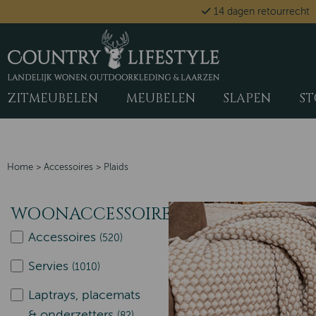
window.dataLayer = window.dataLayer || []; function gtag() { dataLayer.push(arguments); } gta
14 dagen retourrecht
'functionality_storage': 'denied', 'personalization_storage': 'denied' });
ZITMEUBELEN
MEUBELEN
SLAPEN
ST
Home
>
Accessoires
>
Plaids
WOONACCESSOIRES
Accessoires
(520)
Servies
(1010)
Laptrays, placemats
& onderzetters
(82)