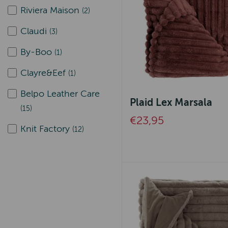
Riviera Maison
(2)
Claudi
(3)
By-Boo
(1)
Clayre&Eef
(1)
Belpo Leather Care
Plaid Lex Marsala
(15)
€23,95
Knit Factory
(12)