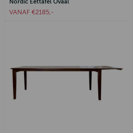
Nordic Eettafel Ovaal
VANAF €2185,-