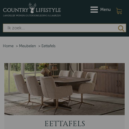
Menu
Home
>
Meubelen
>
Eettafels
EETTAFELS