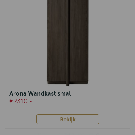
Monaco
Amanda
Fleur
Robuust
Apeldoorn
Venetië
Parma
Corona
Arona Wandkast smal
Bologna
€2310,-
Havana
Tiel
Bekijk
Voorthuizen