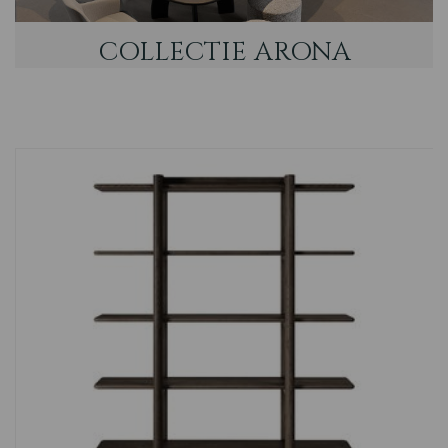
Novara
COLLECTIE ARONA
Nordic
Vianen
Country
Eiken Tafels
Nijkerk
Barneveld
Firenza
Sheffield
Tenna
Memphis
Arizona