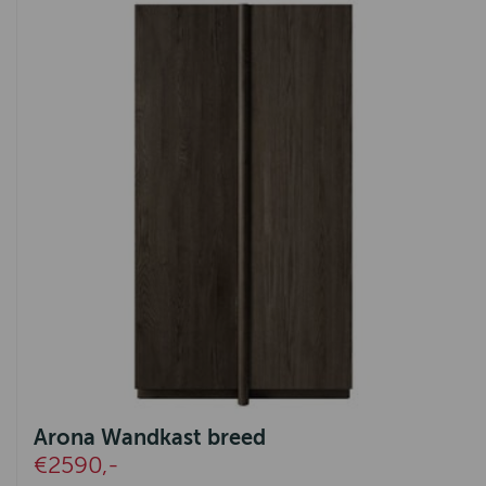
Remich
Arona
Novembre
Solo
Julian
Thomas
Helsinki
Costa
Tortona
Alexander
Arona Wandkast breed
€2590,-