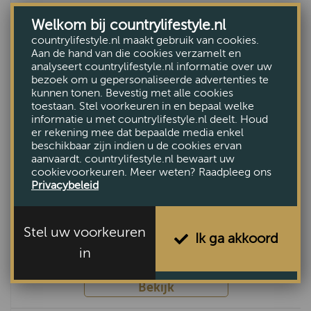
Welkom bij countrylifestyle.nl
countrylifestyle.nl maakt gebruik van cookies.
Aan de hand van die cookies verzamelt en
analyseert countrylifestyle.nl informatie over uw
bezoek om u gepersonaliseerde advertenties te
kunnen tonen. Bevestig met alle cookies
toestaan. Stel voorkeuren in en bepaal welke
informatie u met countrylifestyle.nl deelt. Houd
er rekening mee dat bepaalde media enkel
beschikbaar zijn indien u de cookies ervan
aanvaardt. countrylifestyle.nl bewaart uw
cookievoorkeuren. Meer weten? Raadpleeg ons
Privacybeleid
Arona Eettafel Deens ovaal
Stel uw voorkeuren
Ik ga akkoord
VANAF €3256,-
in
Bekijk