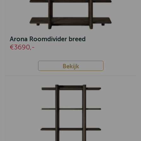
Milaan
Southsea
Rodi
Arona Roomdivider breed
€3690,-
IJmuiden
Fidenza
Bekijk
Lenny
Rome
Indi
Ermelo
Tivoli
Amersfoort