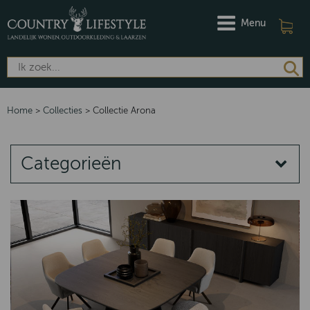
Menu
Home
>
Collecties
>
Collectie Arona
Categorieën
COLLECTIES
Quartz
Norway
Emma
Putten