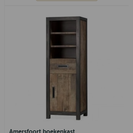
Teak
Chicago
Sumatra
Den Haag
Basto
Mango
Margareth
Zeist
Klassiek
Arnhem
Almelo
Industrieel
Amersfoort boekenkast