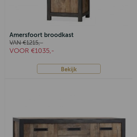
Remich
Arona
Novembre
Amersfoort broodkast
Solo
VAN €1215,-
VOOR €1035,-
Julian
Thomas
Bekijk
Helsinki
Costa
Tortona
Alexander