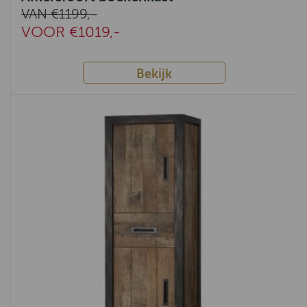
Monaco
VAN €1199,-
VOOR €1019,-
Amanda
Fleur
Bekijk
Robuust
Apeldoorn
Venetië
Parma
Corona
Bologna
Havana
Tiel
Voorthuizen