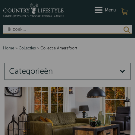
Menu
Home
>
Collecties
>
Collectie Amersfoort
Categorieën
COLLECTIES
Quartz
Norway
Emma
Putten