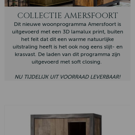
Novara
COLLECTIE AMERSFOORT
Nordic
Dit nieuwe woonprogramma Amersfoort is
Vianen
uitgevoerd met een 3D lamalux print, buiten
het feit dat dit een warme natuurlijke
Country
uitstraling heeft is het ook nog eens slijt- en
krasvast. De laden van dit programma zijn
Eiken Tafels
uitgevoerd met soft closing.
Nijkerk
NU TIJDELIJK UIT VOORRAAD LEVERBAAR!
Barneveld
Firenza
Sheffield
Tenna
Memphis
Arizona