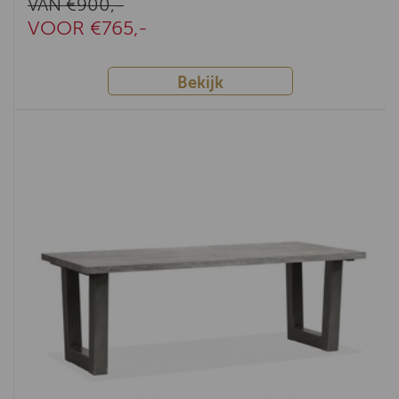
VAN €900,-
VOOR €765,-
Bekijk