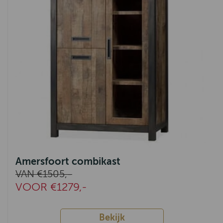
Milaan
Southsea
Rodi
IJmuiden
Fidenza
Lenny
Rome
Indi
Amersfoort combikast
Ermelo
VAN €1505,-
VOOR €1279,-
Tivoli
Amersfoort
Bekijk