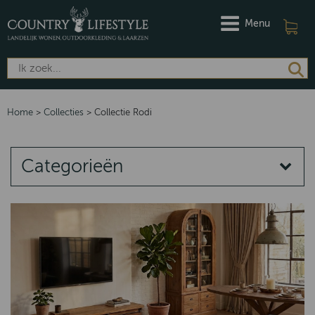
Menu
Home
>
Collecties
>
Collectie Rodi
Categorieën
COLLECTIES
Quartz
Norway
Emma
Putten