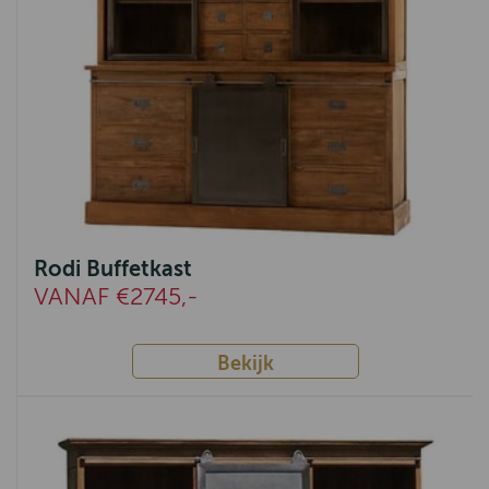
Milaan
Southsea
Rodi
IJmuiden
Fidenza
Lenny
Rodi Buffetkast
Rome
VANAF €2745,-
Indi
Bekijk
Ermelo
Tivoli
Amersfoort