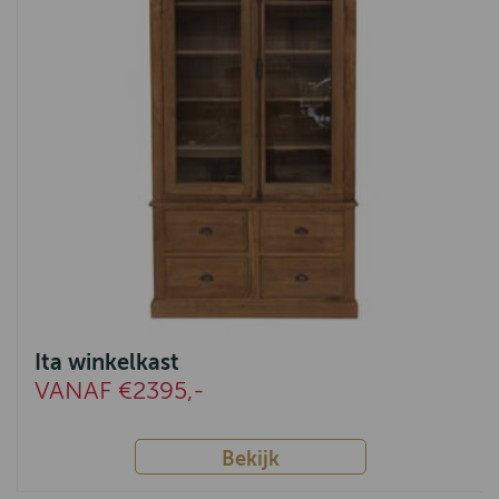
Ita winkelkast
VANAF €2395,-
Bekijk