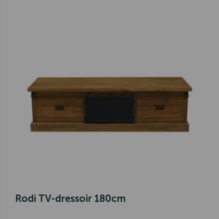
Monaco
Amanda
Fleur
Robuust
Apeldoorn
Venetië
Parma
Corona
Bologna
Havana
Tiel
Rodi TV-dressoir 180cm
Voorthuizen