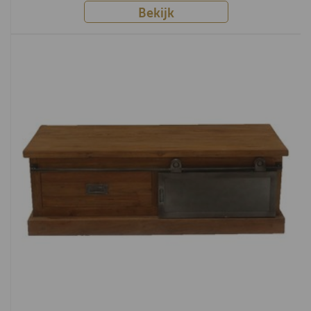
Bekijk
Remich
Arona
Novembre
Solo
Julian
Thomas
Helsinki
Costa
Tortona
Alexander