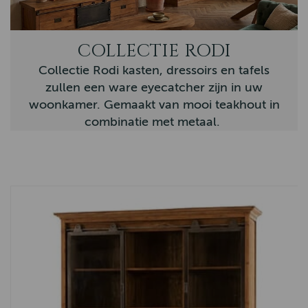
Novara
COLLECTIE RODI
Nordic
Collectie Rodi kasten, dressoirs en tafels
Vianen
zullen een ware eyecatcher zijn in uw
Country
woonkamer. Gemaakt van mooi teakhout in
combinatie met metaal.
Eiken Tafels
Nijkerk
Barneveld
Firenza
Sheffield
Tenna
Memphis
Arizona