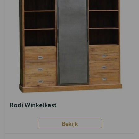
Teak
Chicago
Sumatra
Den Haag
Basto
Mango
Margareth
Zeist
Klassiek
Rodi Winkelkast
Arnhem
Almelo
Bekijk
Industrieel