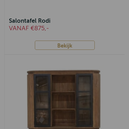
Salontafel Rodi
VANAF €875,-
Bekijk