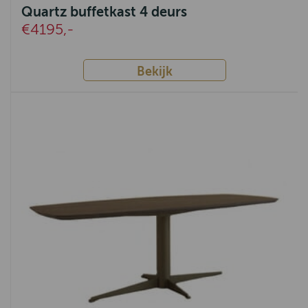
Monaco
Quartz buffetkast 4 deurs
€4195,-
Amanda
Fleur
Bekijk
Robuust
Apeldoorn
Venetië
Parma
Corona
Bologna
Havana
Tiel
Voorthuizen