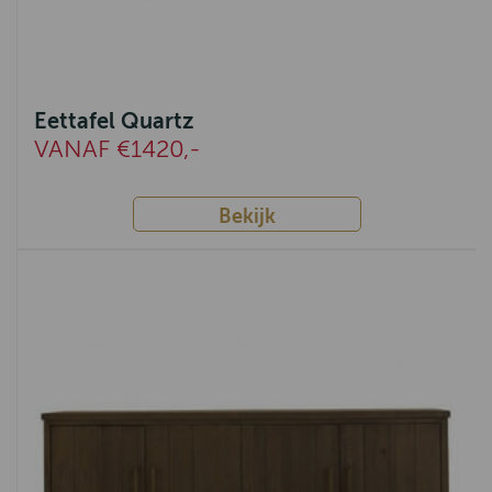
Remich
Arona
Novembre
Eettafel Quartz
VANAF €1420,-
Solo
Julian
Bekijk
Thomas
Helsinki
Costa
Tortona
Alexander