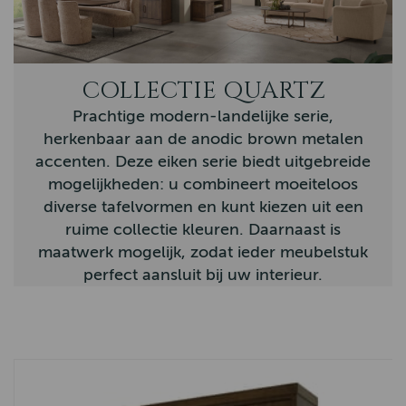
Novara
Nordic
COLLECTIE QUARTZ
Vianen
Prachtige modern-landelijke serie,
Country
herkenbaar aan de anodic brown metalen
accenten. Deze eiken serie biedt uitgebreide
Eiken Tafels
mogelijkheden: u combineert moeiteloos
Nijkerk
diverse tafelvormen en kunt kiezen uit een
ruime collectie kleuren. Daarnaast is
Barneveld
maatwerk mogelijk, zodat ieder meubelstuk
Firenza
perfect aansluit bij uw interieur.
Sheffield
Tenna
Memphis
Arizona