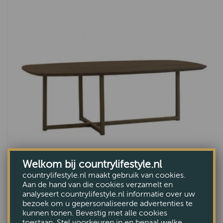
Welkom bij countrylifestyle.nl
countrylifestyle.nl maakt gebruik van cookies.
Aan de hand van die cookies verzamelt en
Salontafel Quartz
analyseert countrylifestyle.nl informatie over uw
bezoek om u gepersonaliseerde advertenties te
VANAF €675,-
kunnen tonen. Bevestig met alle cookies
toestaan. Stel voorkeuren in en bepaal welke