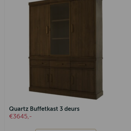
Milaan
Southsea
Rodi
IJmuiden
Fidenza
Lenny
Rome
Indi
Ermelo
Quartz Buffetkast 3 deurs
Tivoli
€3645,-
Amersfoort