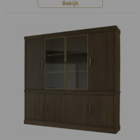
Teak
Bekijk
Chicago
Sumatra
Den Haag
Basto
Mango
Margareth
Zeist
Klassiek
Arnhem
Almelo
Industrieel