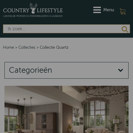
Menu
Home
>
Collecties
>
Collectie Quartz
Categorieën
COLLECTIES
Quartz
Norway
Emma
Putten