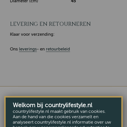
Diameter (cm)
45
LEVERING EN RETOURNEREN
Klaar voor verzending:
Ons
leverings
- en
retourbeleid
Welkom bij countrylifestyle.nl
COMBINEER MET DEZE
countrylifestyle.nl maakt gebruik van cookies.
Aan de hand van die cookies verzamelt en
MEUBELEN
analyseert countrylifestyle.nl informatie over uw