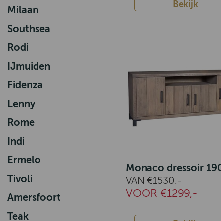
Bekijk
Milaan
Southsea
Rodi
IJmuiden
Fidenza
Lenny
Rome
Indi
Ermelo
Monaco dressoir 1
Tivoli
VAN €1530,-
VOOR €1299,-
Amersfoort
Teak