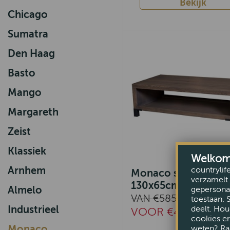
Bekijk
Chicago
Sumatra
Den Haag
Basto
Mango
Margareth
Zeist
Klassiek
Welkom b
Arnhem
countrylif
Monaco salontafel
verzamelt 
130x65cm
Almelo
gepersonal
VAN €585,-
toestaan. 
Industrieel
deelt. Hou
VOOR €499,-
cookies er
Monaco
weten? Ra