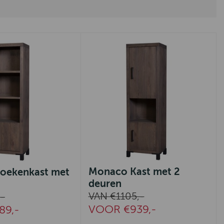
Monaco Kast met 2
oekenkast met
deuren
VAN €1105,-
-
VOOR €939,-
89,-