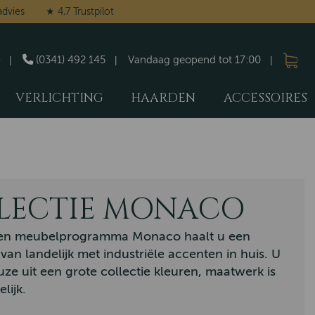
advies
★ 4,7 Trustpilot
(0341) 492 145
Vandaag geopend tot 17:00
VERLICHTING
HAARDEN
ACCESSOIRES
LECTIE MONACO
ken meubelprogramma Monaco haalt u een
van landelijk met industriële accenten in huis. U
uze uit een grote collectie kleuren, maatwerk is
lijk.