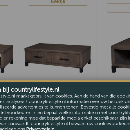
Bekijk
ij countrylifestyle.nl
estyle.nl maakt gebruik van cookies. Aan de hand van die cooki
Monaco salontafel
Monaco h
en analyseert countrylifestyle.nl informatie over uw bezoek o
130x65cm + 2 laden
60x60cm
iseerde advertenties te kunnen tonen. Bevestig met alle cooki
VAN €880,-
VAN €380,
Stel voorkeuren in en bepaal welke informatie u met countrylife
d er rekening mee dat bepaalde media enkel beschikbaar zijn i
VOOR €749,-
VOOR €3
van aanvaardt. countrylifestyle.nl bewaart uw cookievoorkeur
adpleeg ons
Privacybeleid