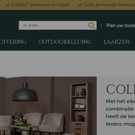
2
5.000m
showroom in Putten
Gratis persoonlijk interieur
Plan uw route
OFFERING
OUTDOORKLEDING
LAARZEN
COL
Met het ei
combinatie 
heeft de ke
tevens moge