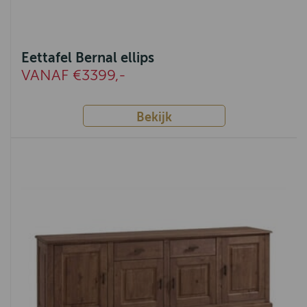
Remich
Arona
Eettafel Bernal ellips
Novembre
VANAF €3399,-
Solo
Bekijk
Julian
Thomas
Helsinki
Costa
Tortona
Alexander