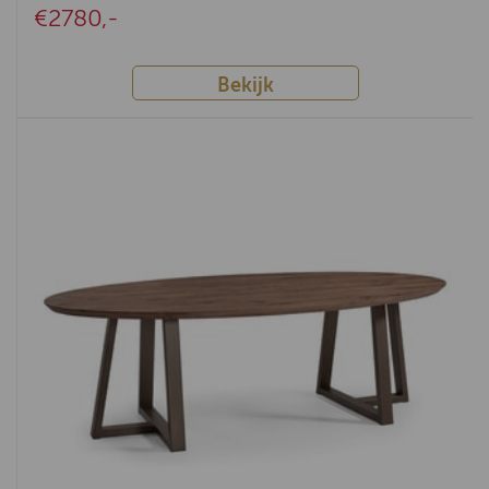
Monaco
€2780,-
Amanda
Bekijk
Fleur
Robuust
Apeldoorn
Venetië
Parma
Corona
Bologna
Havana
Tiel
Voorthuizen