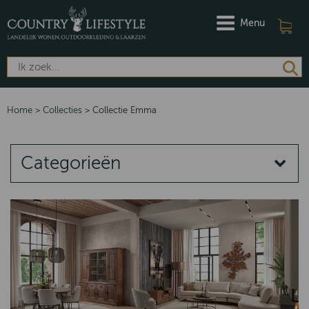
Menu
Home
>
Collecties
>
Collectie Emma
Categorieën
COLLECTIES
Quartz
Norway
Emma
Putten