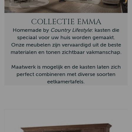
Novara
COLLECTIE EMMA
Nordic
Homemade by
Country Lifestyle
: kasten die
Vianen
speciaal voor uw huis worden gemaakt.
Country
Onze meubelen zijn vervaardigd uit de beste
materialen en tonen zichtbaar vakmanschap.
Eiken Tafels
Nijkerk
Maatwerk is mogelijk en de kasten laten zich
perfect combineren met diverse soorten
Barneveld
eetkamertafels.
Firenza
Sheffield
Tenna
Memphis
Arizona