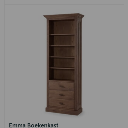
Teak
Chicago
Sumatra
Den Haag
Basto
Mango
Margareth
Zeist
Klassiek
Arnhem
Almelo
Industrieel
Emma Boekenkast