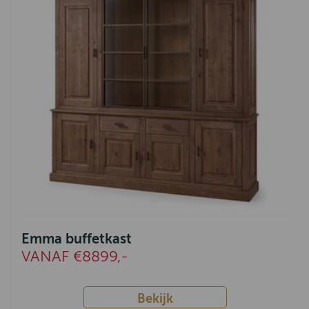
Milaan
Southsea
Rodi
IJmuiden
Fidenza
Lenny
Rome
Indi
Ermelo
Emma buffetkast
VANAF €8899,-
Tivoli
Amersfoort
Bekijk