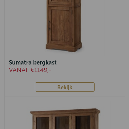
Teak
Chicago
Sumatra
Den Haag
Basto
Mango
Sumatra bergkast
Margareth
VANAF €1149,-
Zeist
Bekijk
Klassiek
Arnhem
Almelo
Industrieel