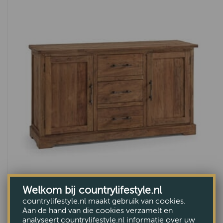
Remich
Arona
Novembre
Solo
Julian
Thomas
Helsinki
Costa
Tortona
Alexander
Welkom bij countrylifestyle.nl
Sumatra dressoir
countrylifestyle.nl maakt gebruik van cookies.
Aan de hand van die cookies verzamelt en
VANAF €1095,-
analyseert countrylifestyle.nl informatie over uw