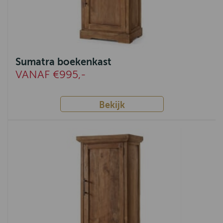
Milaan
Southsea
Rodi
Sumatra boekenkast
VANAF €995,-
IJmuiden
Fidenza
Bekijk
Lenny
Rome
Indi
Ermelo
Tivoli
Amersfoort