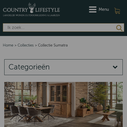
Menu
Home
>
Collecties
>
Collectie Sumatra
Categorieën
COLLECTIES
Quartz
Norway
Emma
Putten