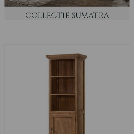
Novara
COLLECTIE SUMATRA
Nordic
Vianen
Country
Eiken Tafels
Nijkerk
Barneveld
Firenza
Sheffield
Tenna
Memphis
Arizona