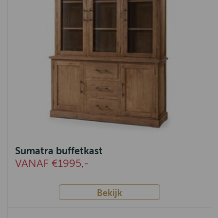
Monaco
Amanda
Fleur
Robuust
Apeldoorn
Venetië
Parma
Corona
Sumatra buffetkast
Bologna
VANAF €1995,-
Havana
Tiel
Bekijk
Voorthuizen