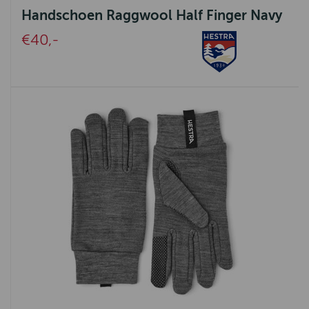
Handschoen Raggwool Half Finger Navy
La Boucle
€40,-
Belpo Leather Care
Aquanova
Ambiente
UrbanSofa
Ashleigh & Burwood
Authentic Models
Pedag
SEVN
Eleonora
Nature Galerie
Bijoux