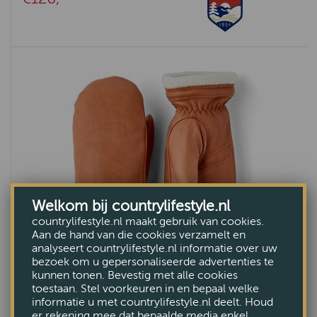
Welkom bij countrylifestyle.nl
countrylifestyle.nl maakt gebruik van cookies.
Aan de hand van die cookies verzamelt en
analyseert countrylifestyle.nl informatie over uw
bezoek om u gepersonaliseerde advertenties te
kunnen tonen. Bevestig met alle cookies
Dames handschoen Boda Mitt Cork
toestaan. Stel voorkeuren in en bepaal welke
informatie u met countrylifestyle.nl deelt. Houd
€120,-
er rekening mee dat bepaalde media enkel