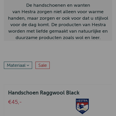
De handschoenen en wanten
Bunzlau Castle
van Hestra zorgen niet alleen voor warme
handen, maar zorgen er ook voor dat u stijlvol
Claudi
voor de dag komt. De producten van Hestra
Hatland
worden met liefde gemaakt van natuurlijke en
duurzame producten zoals wol en leer.
Homebound
John Partridge
Hunter Outdoor
Materiaal
Sale
By-Boo
Aigle
Hestra
Handschoen Raggwool Black
Arana
€45,-
Muckboot