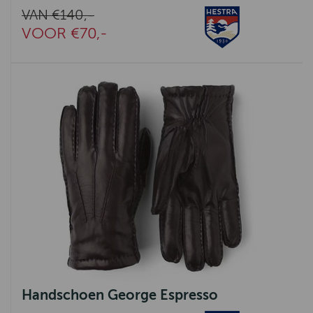
VAN €140,-
VOOR €70,-
Handschoen George Espresso