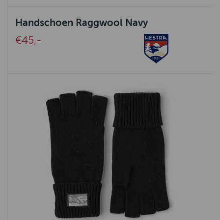
Johnstons / Scots Regal
Scippis
Handschoen Raggwool Navy
€45,-
Nappa
PiP Studio
Beddinghouse
Falke
Roosenstein Wolke
Kaszer
Anna Lascata
English Utopia
Tiz Ann
Bostonian