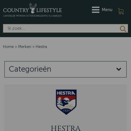
Menu
Home
>
Merken
>
Hestra
Categorieën
MERKEN
DAMES
HEREN
Riviera Maison
Barbour
HESTRA
Dubarry