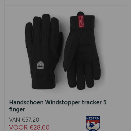
Handschoen Windstopper tracker 5
finger
VAN €57,20
VOOR €28,60