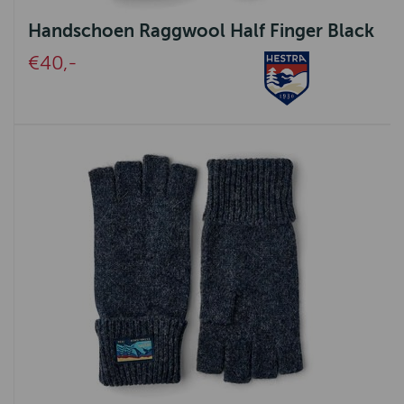
Geox
Handschoen Raggwool Half Finger Black
Goodwin Anderson
€40,-
Barbour International
Oxford Blue
Baleno
Lighthouse
Bridgewater
Ot en Sien
Gien
Spikes & Sparrow
Clayre&Eef
Wrendale design