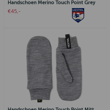
Handschoen Merino Touch Point Grey
Arte International
€45,-
OLÀV HOME
Celtic Tweed
DDDDD
Bloomings
B Living
Tenax
Isaa
Mansion
Hoogendam
LANG
Handschoen Merino Touch Point Mitt