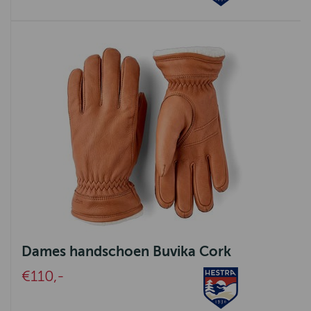
Dames handschoen Buvika Cork
€110,-