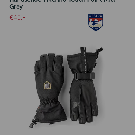
Knit Factory
Grey
Emma Bridgewater
€45,-
Urban Cotton
Greenleaf
Harley of Schotland
Signe Nature