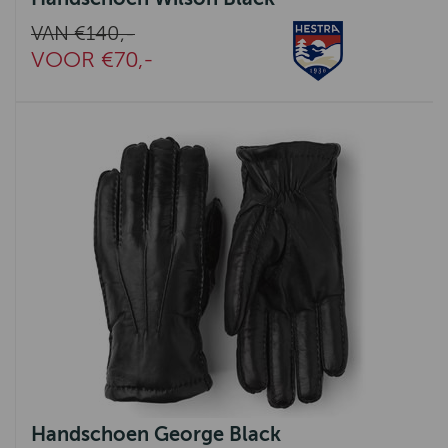
VAN €140,-
VOOR €70,-
Handschoen George Black