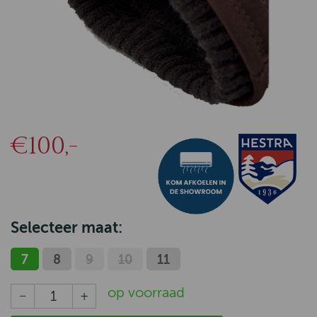
€100,-
Selecteer maat:
7
8
9
10
11
op voorraad