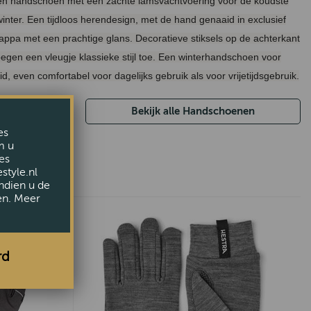
en handschoen met een zachte lamsvachtvoering voor de koudste
nter. Een tijdloos herendesign, met de hand genaaid in exclusief
appa met een prachtige glans. Decoratieve stiksels op de achterkant
egen een vleugje klassieke stijl toe. Een winterhandschoen voor
d, even comfortabel voor dagelijks gebruik als voor vrijetijdsgebruik.
Bekijk alle Handschoenen
es
m u
es
style.nl
ndien u de
en. Meer
rd