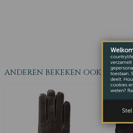
Welkom b
countrylif
verzamelt 
gepersonal
ANDEREN BEKEKEN OOK
toestaan. 
deelt. Hou
cookies er
weten? Ra
Ste