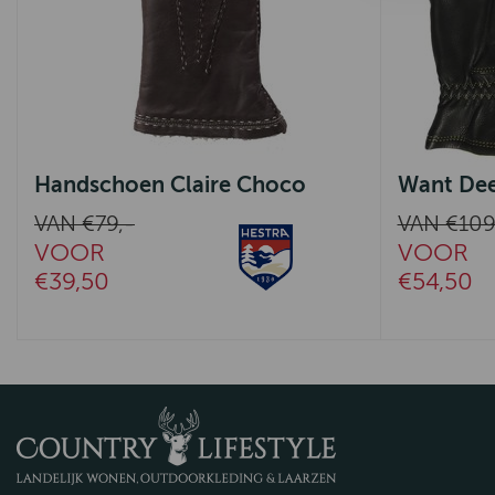
Handschoen Claire Choco
Want Dee
VAN €79,-
VAN €109
VOOR
VOOR
€39,50
€54,50