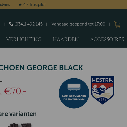
advies
★ 4,7 Trustpilot
(0341) 492 145
Vandaag geopend tot 17:00
VERLICHTING
HAARDEN
ACCESSOIRES
CHOEN GEORGE BLACK
-
€70,-
re varianten