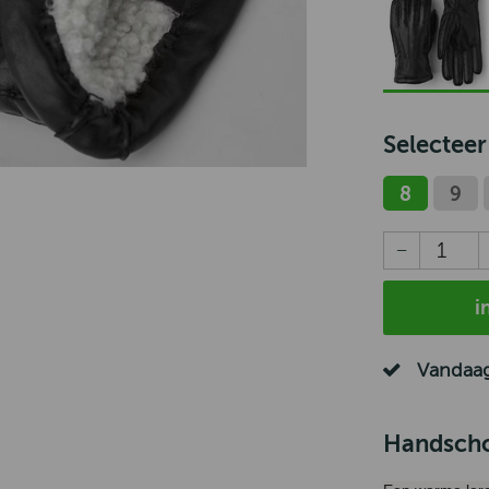
Selecteer
8
9
i
Vandaag
Handscho