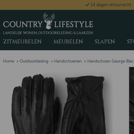
14 dagen retourrecht
ZITMEUBELEN
MEUBELEN
SLAPEN
ST
Home
>
Outdoorkleding
>
Handschoenen
>
Handschoen George Blac