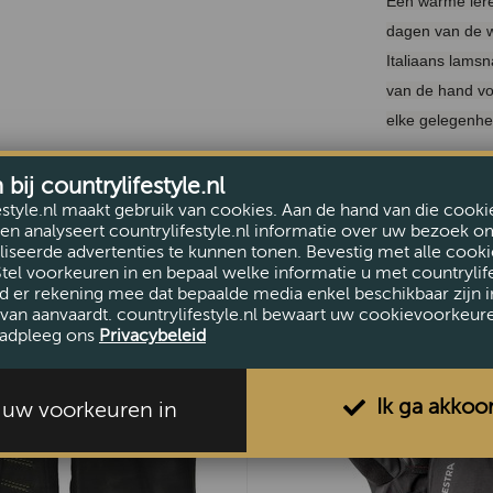
Een warme ler
dagen van de wi
Italiaans lamsn
van de hand vo
elke gelegenhei
ij countrylifestyle.nl
estyle.nl maakt gebruik van cookies. Aan de hand van die cooki
en analyseert countrylifestyle.nl informatie over uw bezoek o
iseerde advertenties te kunnen tonen. Bevestig met alle cooki
Stel voorkeuren in en bepaal welke informatie u met countrylife
d er rekening mee dat bepaalde media enkel beschikbaar zijn i
van aanvaardt. countrylifestyle.nl bewaart uw cookievoorkeur
adpleeg ons
Privacybeleid
Ik ga akkoo
l uw voorkeuren in