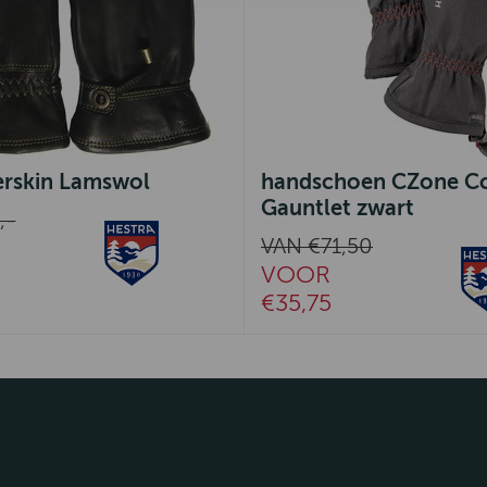
rskin Lamswol
handschoen CZone C
Gauntlet zwart
,-
VAN €71,50
VOOR
€35,75