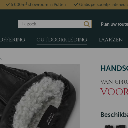
2
5.000m
showroom in Putten
Gratis persoonlijk interieur
Plan uw route
OFFERING
OUTDOORKLEDING
LAARZEN
k
HANDS
VAN €140,
VOOR 
Beschikba