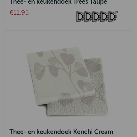
Thee- en keukendoek Trees Taupe
Arte International
€11,95
OLÀV HOME
Celtic Tweed
DDDDD
Bloomings
B Living
Tenax
Isaa
Mansion
Hoogendam
LANG
Thee- en keukendoek Kenchi Cream