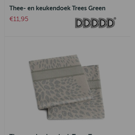
La Boucle
Thee- en keukendoek Trees Green
Belpo Leather Care
€11,95
Aquanova
Ambiente
UrbanSofa
Ashleigh & Burwood
Authentic Models
Pedag
SEVN
Eleonora
Nature Galerie
Bijoux