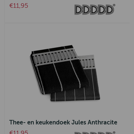
Knit Factory
€11,95
Emma Bridgewater
Urban Cotton
Greenleaf
Harley of Schotland
Signe Nature
Thee- en keukendoek Jules Anthracite
€11,95