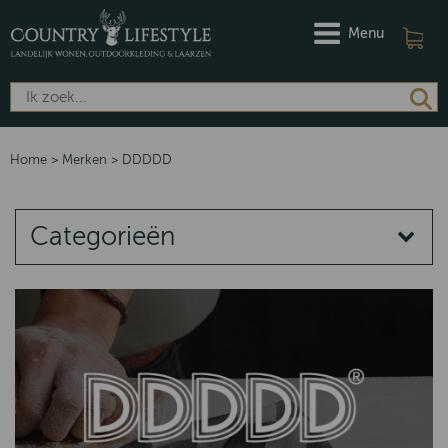
Menu
Home
>
Merken
>
DDDDD
Categorieën
MERKEN
DAMES
HEREN
Riviera Maison
Barbour
Dubarry