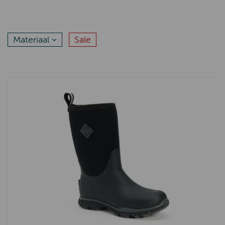
Johnstons / Scots Regal
Scippis
Materiaal
Sale
Nappa
PiP Studio
Beddinghouse
Falke
Roosenstein Wolke
Kaszer
Anna Lascata
English Utopia
Tiz Ann
Bostonian