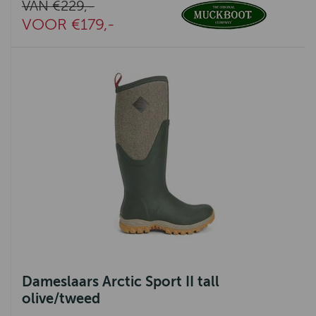
VAN €229,-
VOOR €179,-
Dameslaars Arctic Sport II tall
olive/tweed