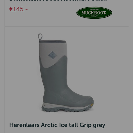
Knit Factory
€145,-
Emma Bridgewater
Urban Cotton
Greenleaf
Harley of Schotland
Signe Nature
Herenlaars Arctic Ice tall Grip grey