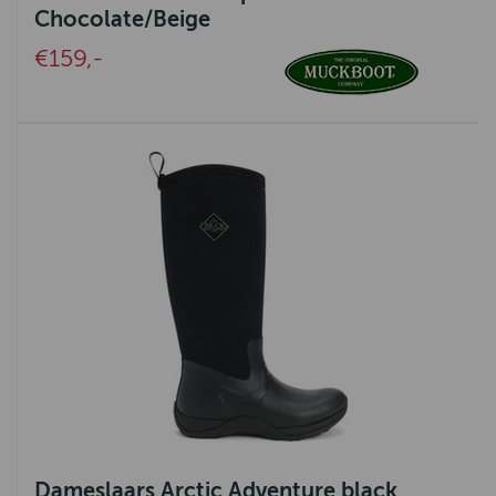
Chocolate/Beige
Arte International
€159,-
OLÀV HOME
Celtic Tweed
DDDDD
Bloomings
B Living
Tenax
Isaa
Mansion
Hoogendam
LANG
Dameslaars Arctic Adventure black