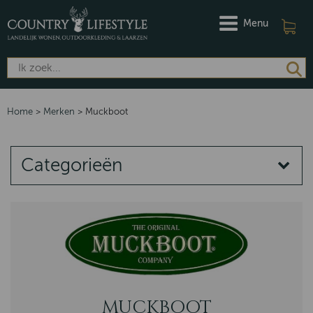
Menu
Home
>
Merken
>
Muckboot
Categorieën
MERKEN
DAMES
HEREN
Riviera Maison
Barbour
MUCKBOOT
Dubarry