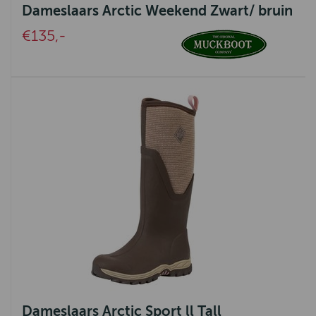
Dameslaars Arctic Weekend Zwart/ bruin
La Boucle
€135,-
Belpo Leather Care
Aquanova
Ambiente
UrbanSofa
Ashleigh & Burwood
Authentic Models
Pedag
SEVN
Eleonora
Nature Galerie
Dameslaars Arctic Sport ll Tall
Bijoux