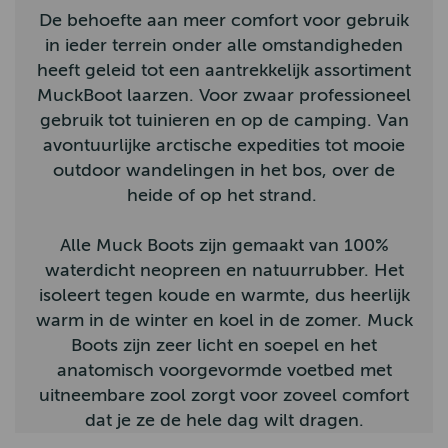
De behoefte aan meer comfort voor gebruik
Bunzlau Castle
in ieder terrein onder alle omstandigheden
heeft geleid tot een aantrekkelijk assortiment
Claudi
MuckBoot laarzen. Voor zwaar professioneel
Hatland
gebruik tot tuinieren en op de camping. Van
avontuurlijke arctische expedities tot mooie
Homebound
outdoor wandelingen in het bos, over de
John Partridge
heide of op het strand.
Hunter Outdoor
Alle Muck Boots zijn gemaakt van 100%
By-Boo
waterdicht neopreen en natuurrubber. Het
isoleert tegen koude en warmte, dus heerlijk
Aigle
warm in de winter en koel in de zomer. Muck
Hestra
Boots zijn zeer licht en soepel en het
anatomisch voorgevormde voetbed met
Arana
uitneembare zool zorgt voor zoveel comfort
Muckboot
dat je ze de hele dag wilt dragen.