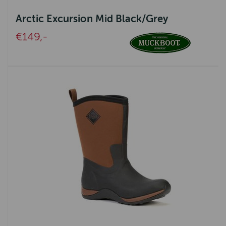
Geox
Arctic Excursion Mid Black/Grey
Goodwin Anderson
€149,-
Barbour International
Oxford Blue
Baleno
Lighthouse
Bridgewater
Ot en Sien
Gien
Spikes & Sparrow
Clayre&Eef
Wrendale design