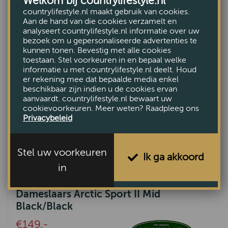
Welkom bij countrylifestyle.nl
VOOR €134,-
countrylifestyle.nl maakt gebruik van cookies.
Aan de hand van die cookies verzamelt en
analyseert countrylifestyle.nl informatie over uw
bezoek om u gepersonaliseerde advertenties te
kunnen tonen. Bevestig met alle cookies
toestaan. Stel voorkeuren in en bepaal welke
informatie u met countrylifestyle.nl deelt. Houd
er rekening mee dat bepaalde media enkel
beschikbaar zijn indien u de cookies ervan
aanvaardt. countrylifestyle.nl bewaart uw
cookievoorkeuren. Meer weten? Raadpleeg ons
Privacybeleid
Stel uw voorkeuren
Ik ga akkoord
in
Dameslaars Arctic Sport II Mid
Black/Black
€149,-