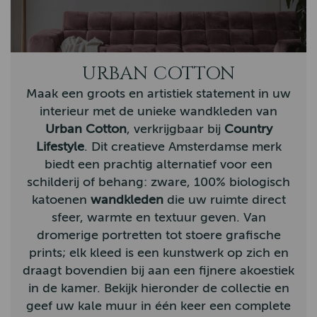
Bunzlau Castle
Claudi
URBAN COTTON
Hatland
Maak een groots en artistiek statement in uw
Homebound
interieur met de unieke wandkleden van
Urban Cotton
, verkrijgbaar bij
Country
John Partridge
Lifestyle
. Dit creatieve Amsterdamse merk
Hunter Outdoor
biedt een prachtig alternatief voor een
schilderij of behang: zware, 100% biologisch
By-Boo
katoenen
wandkleden
die uw ruimte direct
Aigle
sfeer, warmte en textuur geven. Van
dromerige portretten tot stoere grafische
Hestra
prints; elk kleed is een kunstwerk op zich en
Arana
draagt bovendien bij aan een fijnere akoestiek
in de kamer. Bekijk hieronder de collectie en
Muckboot
geef uw kale muur in één keer een complete