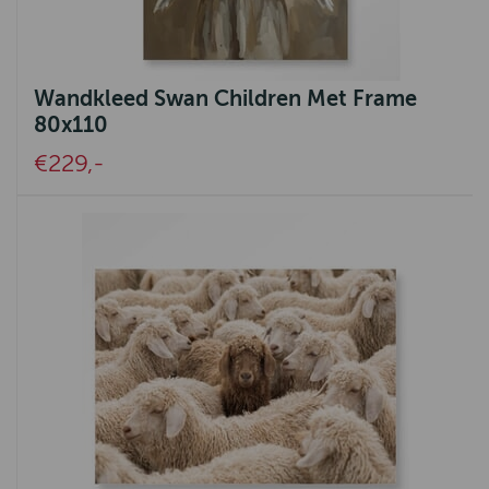
Knit Factory
Emma Bridgewater
Urban Cotton
Wandkleed Swan Children Met Frame
80x110
Greenleaf
€229,-
Harley of Schotland
Signe Nature