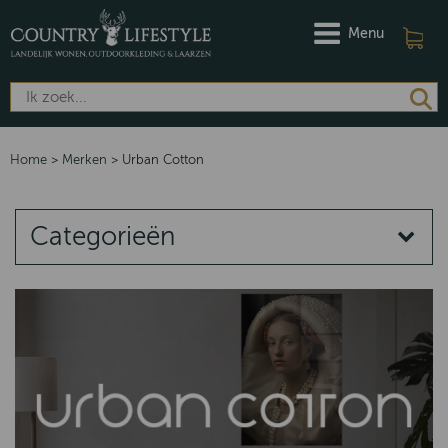
Menu
Home
>
Merken
>
Urban Cotton
Categorieën
MERKEN
DAMES
HEREN
Riviera Maison
Barbour
Dubarry