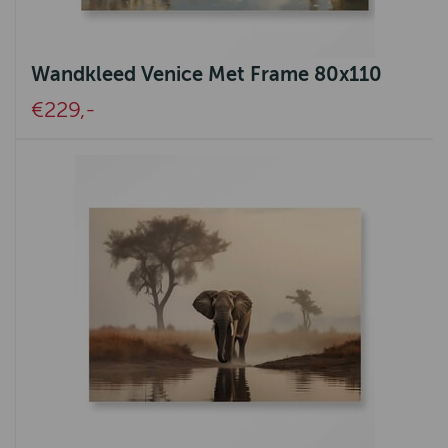
Geox
Goodwin Anderson
Wandkleed Venice Met Frame 80x110
Barbour International
€229,-
Oxford Blue
Baleno
Lighthouse
Bridgewater
Ot en Sien
Gien
Spikes & Sparrow
Clayre&Eef
Wrendale design