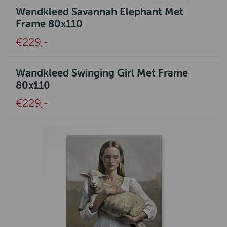
Wandkleed Savannah Elephant Met
La Boucle
Frame 80x110
Belpo Leather Care
€229,-
Aquanova
Ambiente
Wandkleed Swinging Girl Met Frame
80x110
UrbanSofa
€229,-
Ashleigh & Burwood
Authentic Models
Pedag
SEVN
Eleonora
Nature Galerie
Bijoux