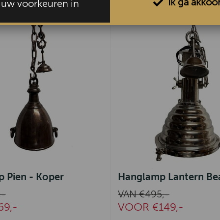
Ik ga akkoo
l uw voorkeuren in
 Pien - Koper
Hanglamp Lantern B
,-
VAN €495,-
9,-
VOOR €149,-