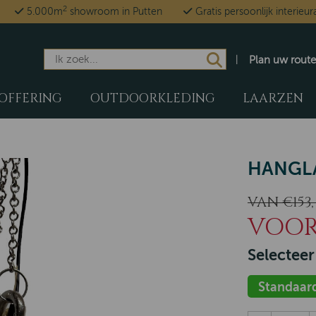
2
5.000m
showroom in Putten
Gratis persoonlijk interieur
Plan uw route
OFFERING
OUTDOORKLEDING
LAARZEN
HANGL
VAN €153,
VOOR 
Selecteer
Standaar