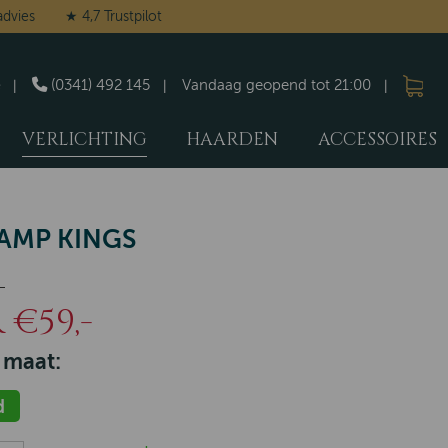
advies
★ 4,7 Trustpilot
(0341) 492 145
Vandaag geopend tot 21:00
VERLICHTING
HAARDEN
ACCESSOIRES
AMP KINGS
-
€59,-
 maat:
d