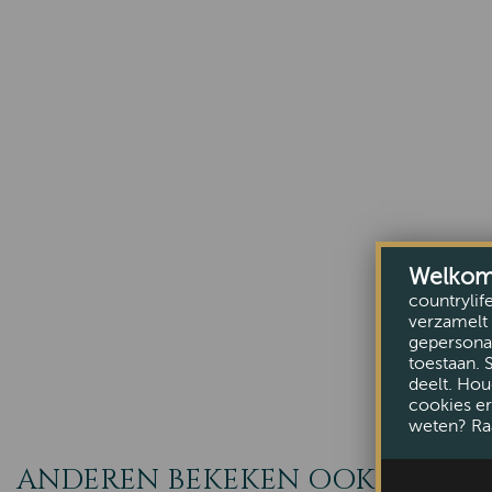
Welkom b
countrylif
verzamelt 
gepersonal
toestaan. 
deelt. Hou
cookies er
weten? Ra
ANDEREN BEKEKEN OOK