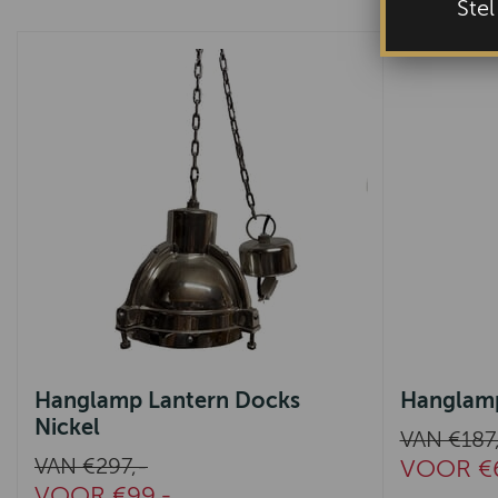
Ste
Hanglamp Lantern Docks
Hanglamp
Nickel
VAN €187
VAN €297,-
VOOR €6
VOOR €99,-