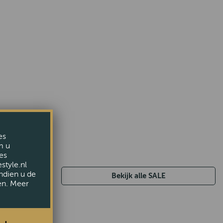
es
m u
es
style.nl
ndien u de
Bekijk alle SALE
en. Meer