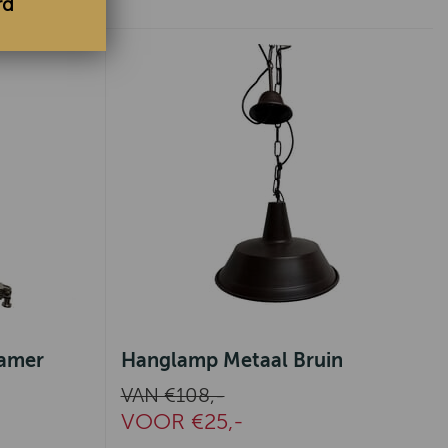
rd
eamer
Hanglamp Metaal Bruin
VAN €108,-
VOOR €25,-