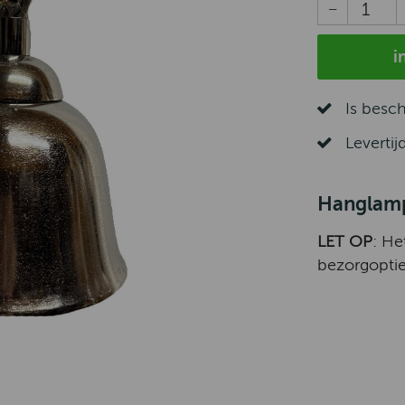
i
Is besc
Levertij
Hanglamp
LET OP
: He
bezorgoptie