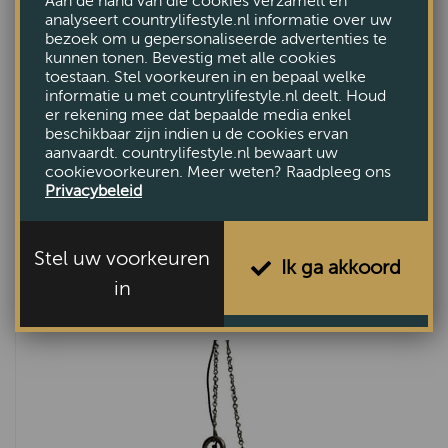
Aan de hand van die cookies verzamelt en
analyseert countrylifestyle.nl informatie over uw
bezoek om u gepersonaliseerde advertenties te
kunnen tonen. Bevestig met alle cookies
toestaan. Stel voorkeuren in en bepaal welke
informatie u met countrylifestyle.nl deelt. Houd
er rekening mee dat bepaalde media enkel
beschikbaar zijn indien u de cookies ervan
aanvaardt. countrylifestyle.nl bewaart uw
cookievoorkeuren. Meer weten? Raadpleeg ons
Privacybeleid
hanglamp Girona klein
Stel uw voorkeuren
Ik ga akkoord
VAN €289,-
in
VOOR €99,-