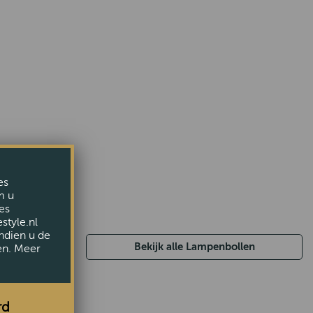
es
m u
es
style.nl
ndien u de
Bekijk alle Lampenbollen
en. Meer
rd