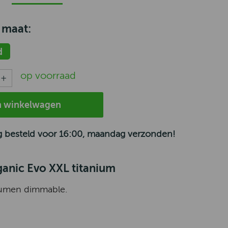
 maat:
d
op voorraad
n winkelwagen
 besteld voor 16:00, maandag verzonden!
anic Evo XXL titanium
lumen dimmable.