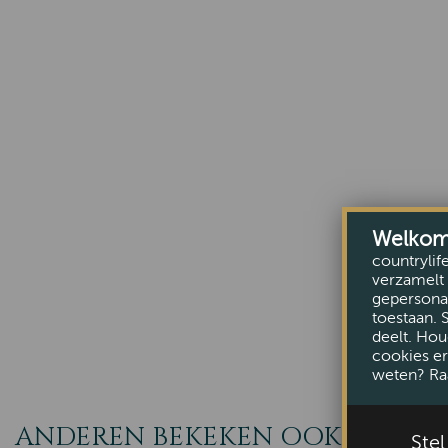
Welkom b
countrylif
verzamelt 
gepersonal
toestaan. 
deelt. Hou
cookies er
weten? Ra
ANDEREN BEKEKEN OOK
Ste