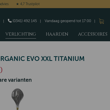
advies
★ 4,7 Trustpilot
(0341) 492 145
Vandaag geopend tot 17:00
VERLICHTING
HAARDEN
ACCESSOIRES
RGANIC EVO XXL TITANIUM
0
re varianten