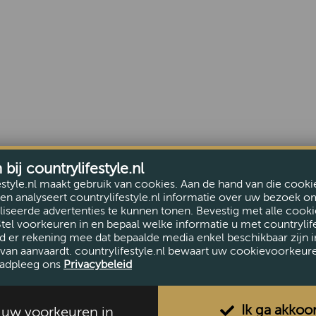
ij countrylifestyle.nl
estyle.nl maakt gebruik van cookies. Aan de hand van die cooki
en analyseert countrylifestyle.nl informatie over uw bezoek o
iseerde advertenties te kunnen tonen. Bevestig met alle cooki
Stel voorkeuren in en bepaal welke informatie u met countrylife
d er rekening mee dat bepaalde media enkel beschikbaar zijn i
van aanvaardt. countrylifestyle.nl bewaart uw cookievoorkeur
adpleeg ons
Privacybeleid
Ik ga akkoo
l uw voorkeuren in