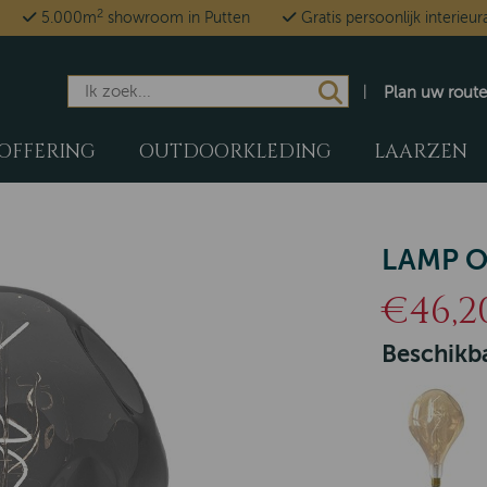
2
5.000m
showroom in Putten
Gratis persoonlijk interieur
Plan uw route
OFFERING
OUTDOORKLEDING
LAARZEN
LAMP O
€46,2
Beschikba