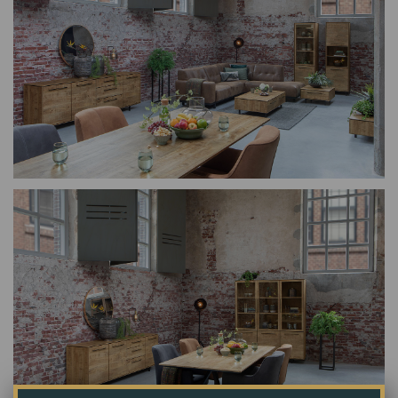
Milaan
Southsea
Rodi
IJmuiden
Fidenza
Lenny
Rome
Indi
Ermelo
Tivoli
Amersfoort