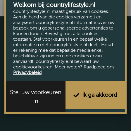
Teak
Welkom bij countrylifestyle.nl
countrylifestyle.nl maakt gebruik van cookies.
Chicago
Aan de hand van die cookies verzamelt en
analyseert countrylifestyle.nl informatie over uw
Sumatra
bezoek om u gepersonaliseerde advertenties te
kunnen tonen. Bevestig met alle cookies
Den Haag
toestaan. Stel voorkeuren in en bepaal welke
informatie u met countrylifestyle.nl deelt. Houd
Basto
er rekening mee dat bepaalde media enkel
beschikbaar zijn indien u de cookies ervan
Mango
aanvaardt. countrylifestyle.nl bewaart uw
Voorthuizerstraat 131, Putten
cookievoorkeuren. Meer weten? Raadpleeg ons
Margareth
Privacybeleid
Tel. (0341) 492 145
Zeist
Plan uw route
Klassiek
Stel uw voorkeuren
Ik ga akkoord
in
Vandaag geopend tot 21:00
Arnhem
Bekijk openingstijden
Almelo
Industrieel