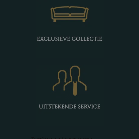
Monaco
Amanda
Fleur
Robuust
Apeldoorn
Venetië
Parma
Corona
Bologna
Havana
Tiel
Voorthuizen