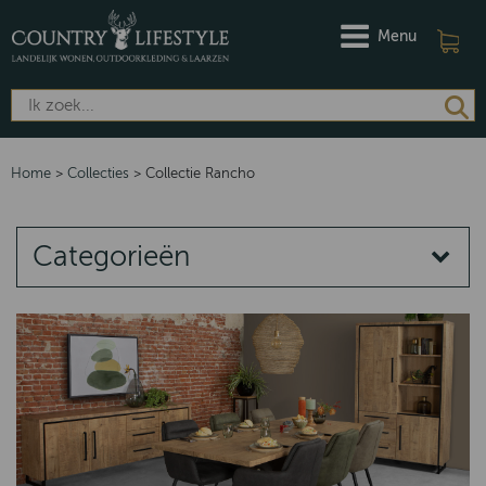
Menu
Home
>
Collecties
>
Collectie Rancho
Categorieën
COLLECTIES
Quartz
Norway
Emma
Putten