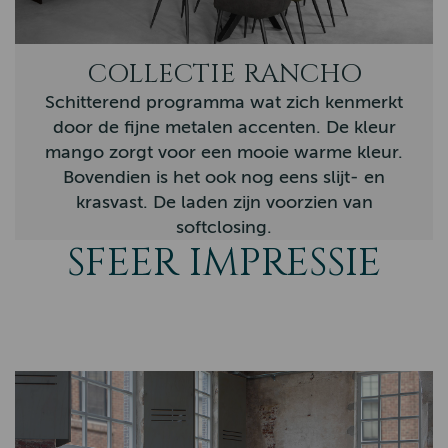
Novara
COLLECTIE RANCHO
Nordic
Schitterend programma wat zich kenmerkt
Vianen
door de fijne metalen accenten. De kleur
Country
mango zorgt voor een mooie warme kleur.
Bovendien is het ook nog eens slijt- en
Eiken Tafels
krasvast. De laden zijn voorzien van
Nijkerk
softclosing.
SFEER IMPRESSIE
Barneveld
Firenza
Sheffield
Tenna
Memphis
Arizona