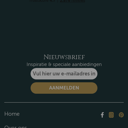
Remich
Arona
Novembre
Solo
Julian
Nieuwsbrief
Thomas
Inspiratie & speciale aanbiedingen
Helsinki
Costa
Tortona
Alexander
Home
Over ons