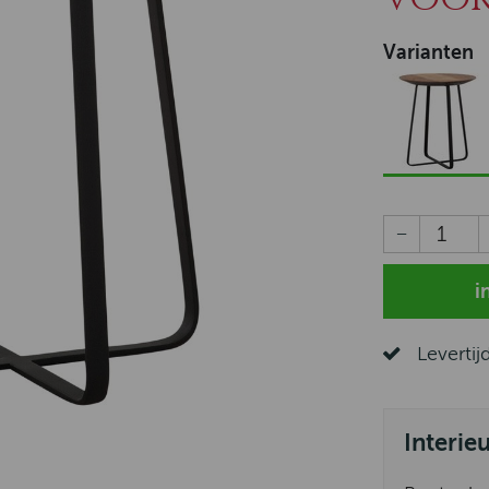
Varianten
Levertij
Interie