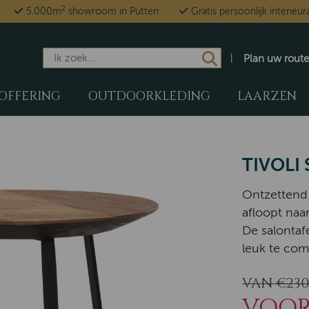
2
5.000m
showroom in Putten
Gratis persoonlijk interieur
Plan uw route
OFFERING
OUTDOORKLEDING
LAARZEN
TIVOLI
Ontzettend 
afloopt naa
De salontaf
leuk te com
VAN €230
VOOR 