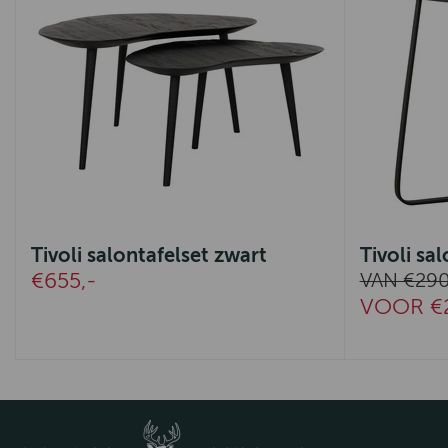
Tivoli salontafelset zwart
Tivoli s
€655,-
VAN €290
VOOR €2