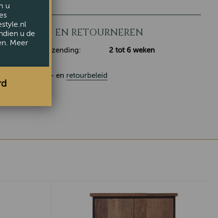
m u
es
style.nl
LEVERING EN RETOURNEREN
ndien u de
en. Meer
Klaar voor verzending:
2 tot 6 weken
Ons
leverings
- en
retourbeleid
rd