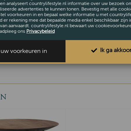
en analyseert countrylifestyle.nl informatie over uw bezoek o
iseerde advertenties te kunnen tonen. Bevestig met alle cooki
Stel voorkeuren in en bepaal welke informatie u met countrylife
AFMETINGEN
d er rekening mee dat bepaalde media enkel beschikbaar zijn i
van aanvaardt. countrylifestyle.nl bewaart uw cookievoorkeur
Hoogte (cm)
45
adpleeg ons
Privacybeleid
Breedte (cm)
40
Ik ga akkoo
l uw voorkeuren in
EN