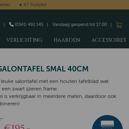
advies
★ 4,7 Trustpilot
(0341) 492 145
Vandaag geopend tot 17:00
VERLICHTING
HAARDEN
ACCESSOIRES
 SALONTAFEL SMAL 40CM
leuke salontafel met een houten tafelblad wat
r een zwart ijzeren frame.
el is verkrijgbaar in meerdere maten, daardoor ook
bineren!
,-
€195,-