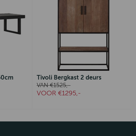
x50cm
Tivoli Bergkast 2 deurs
VAN €1525,-
VOOR €1295,-