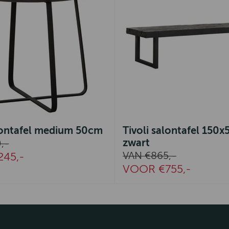
alontafel medium 50cm
Tivoli salontafel 150
zwart
,-
VAN €865,-
45,-
VOOR €755,-