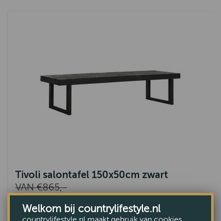
Tivoli salontafel 150x50cm zwart
VAN €865,-
VOOR €755,-
Welkom bij countrylifestyle.nl
countrylifestyle.nl maakt gebruik van cookies.