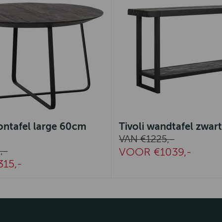
lontafel large 60cm
Tivoli wandtafel zwart
VAN €1225,-
,-
VOOR €1039,-
15,-