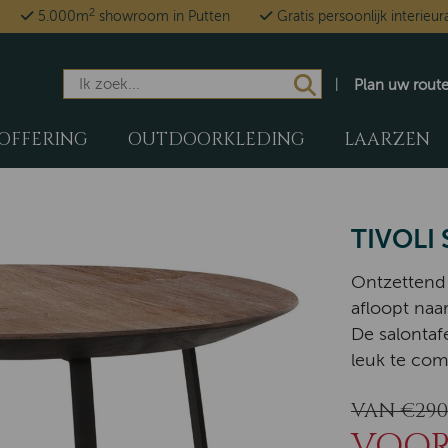
2
5.000m
showroom in Putten
Gratis persoonlijk interieur
Plan uw rout
OFFERING
OUTDOORKLEDING
LAARZEN
TIVOLI
Ontzettend 
afloopt naa
De salontaf
leuk te com
VAN €290
VOOR 