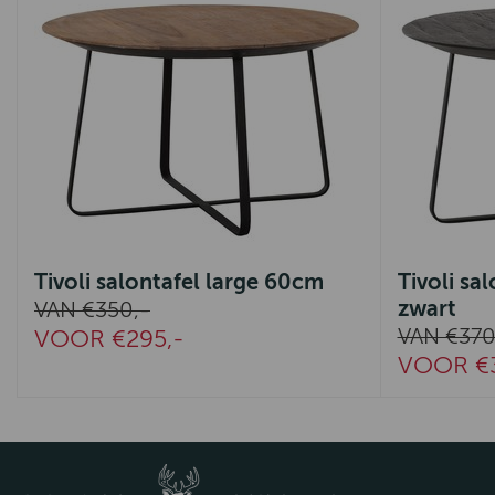
Tivoli salontafel large 60cm
Tivoli sa
zwart
VAN €350,-
VAN €370
VOOR €295,-
VOOR €3