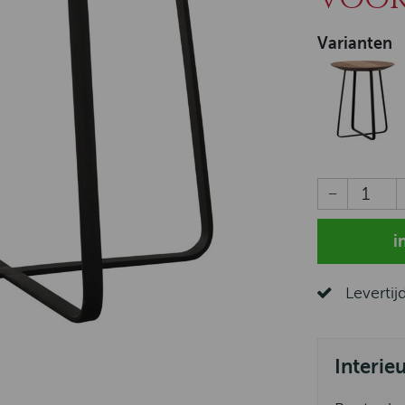
Varianten
Levertij
Interie