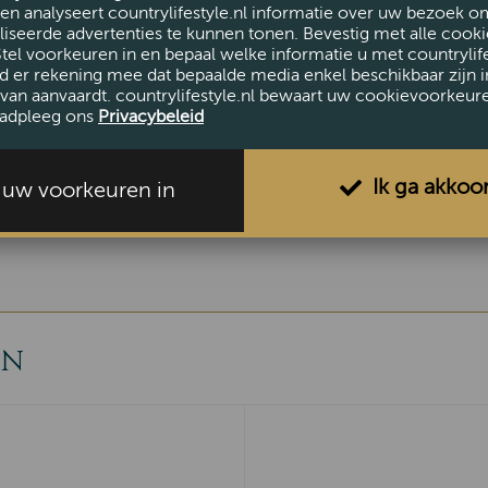
en analyseert countrylifestyle.nl informatie over uw bezoek o
iseerde advertenties te kunnen tonen. Bevestig met alle cooki
Stel voorkeuren in en bepaal welke informatie u met countrylife
AFMETINGEN
d er rekening mee dat bepaalde media enkel beschikbaar zijn i
van aanvaardt. countrylifestyle.nl bewaart uw cookievoorkeur
Hoogte (cm)
40
adpleeg ons
Privacybeleid
Breedte (cm)
50
Ik ga akkoo
l uw voorkeuren in
EN