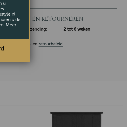
m u
es
style.nl
LEVERING EN RETOURNEREN
ndien u de
en. Meer
Klaar voor verzending:
2 tot 6 weken
Ons
leverings
- en
retourbeleid
rd