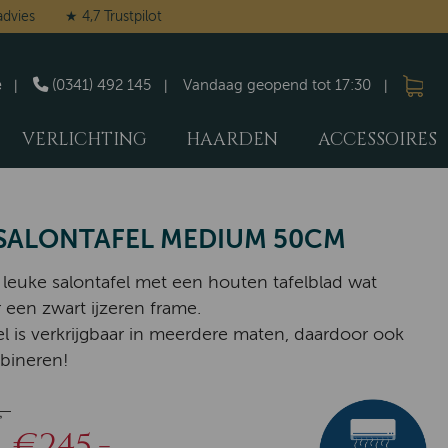
advies
★ 4,7 Trustpilot
e
(0341) 492 145
Vandaag geopend tot 17:30
VERLICHTING
HAARDEN
ACCESSOIRES
 SALONTAFEL MEDIUM 50CM
leuke salontafel met een houten tafelblad wat
r een zwart ijzeren frame.
el is verkrijgbaar in meerdere maten, daardoor ook
bineren!
,-
€245,-