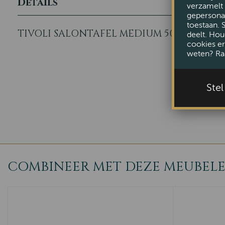
Details
verzamelt 
gepersonal
toestaan. 
TIVOLI SALONTAFEL MEDIUM 50CM
deelt. Hou
cookies er
weten? Ra
Ste
COMBINEER MET DEZE MEUBEL