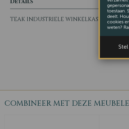
verzamelt 
Details
gepersonal
toestaan. 
deelt. Hou
TEAK INDUSTRIELE WINKELKAST 200CM
cookies er
weten? Ra
Ste
COMBINEER MET DEZE MEUBEL