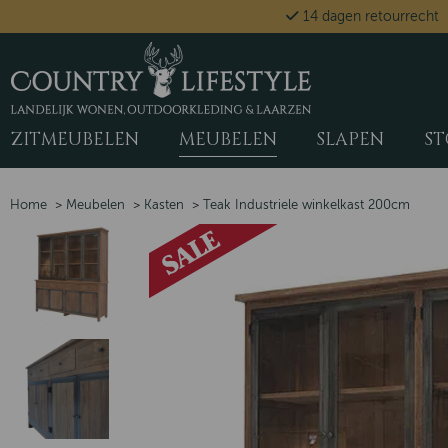
14 dagen retourrecht
ZITMEUBELEN
MEUBELEN
SLAPEN
ST
Home
>
Meubelen
>
Kasten
>
Teak Industriele winkelkast 200cm