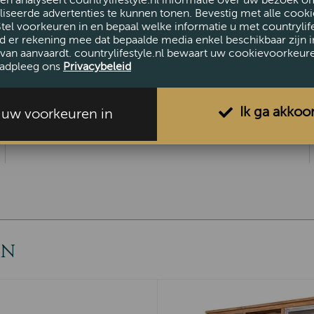
en analyseert countrylifestyle.nl informatie over uw bezoek o
iseerde advertenties te kunnen tonen. Bevestig met alle cooki
Stel voorkeuren in en bepaal welke informatie u met countrylife
d er rekening mee dat bepaalde media enkel beschikbaar zijn i
AFMETINGEN
van aanvaardt. countrylifestyle.nl bewaart uw cookievoorkeur
adpleeg ons
Privacybeleid
Hoogte (cm)
220
Breedte (cm)
200
Diameter (cm)
50
Ik ga akkoo
l uw voorkeuren in
EN