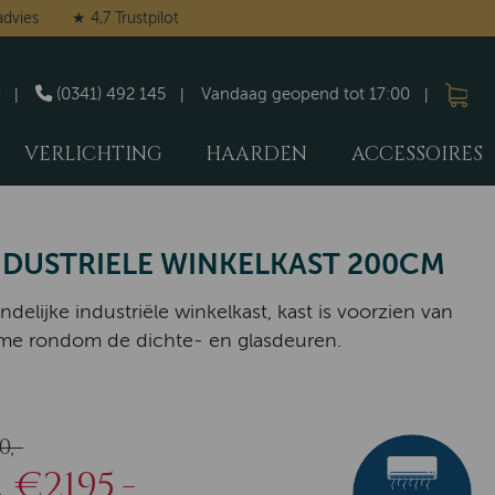
advies
★ 4,7 Trustpilot
(0341) 492 145
Vandaag geopend tot 17:00
VERLICHTING
HAARDEN
ACCESSOIRES
NDUSTRIELE WINKELKAST 200CM
ndelijke industriële winkelkast, kast is voorzien van
ame rondom de dichte- en glasdeuren.
,-
€2195,-