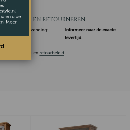
m u
es
style.nl
ndien u de
LEVERING EN RETOURNEREN
en. Meer
Klaar voor verzending:
Informeer naar de exacte
levertijd.
rd
Ons
leverings
- en
retourbeleid