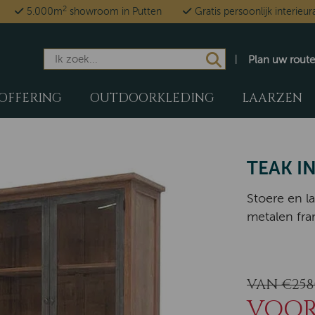
2
5.000m
showroom in Putten
Gratis persoonlijk interieur
Plan uw route
OFFERING
OUTDOORKLEDING
LAARZEN
TEAK I
Stoere en la
metalen fr
VAN €2580
VOOR 