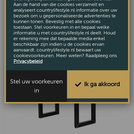
Aan de hand van die cookies verzamelt en
analyseert countrylifestyle.nl informatie over uw
bezoek om u gepersonaliseerde advertenties te
Teak Industriele winkelkast 200cm
kunnen tonen. Bevestig met alle cookies
VAN €2580,-
toestaan. Stel voorkeuren in en bepaal welke
VOOR €2195,-
informatie u met countrylifestyle.nl deelt. Houd
er rekening mee dat bepaalde media enkel
beschikbaar zijn indien u de cookies ervan
aanvaardt. countrylifestyle.nl bewaart uw
cookievoorkeuren. Meer weten? Raadpleeg ons
Privacybeleid
Stel uw voorkeuren
Ik ga akkoord
in