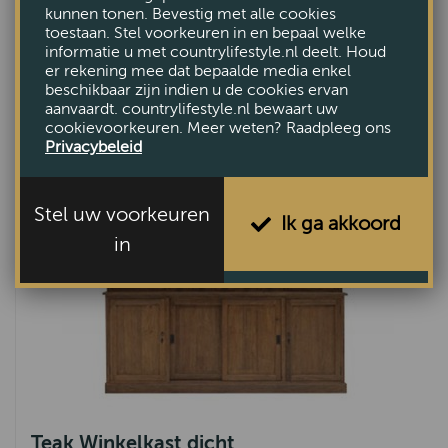
kunnen tonen. Bevestig met alle cookies
COMBINEER MET DEZE
toestaan. Stel voorkeuren in en bepaal welke
informatie u met countrylifestyle.nl deelt. Houd
MEUBELEN
er rekening mee dat bepaalde media enkel
beschikbaar zijn indien u de cookies ervan
aanvaardt. countrylifestyle.nl bewaart uw
cookievoorkeuren. Meer weten? Raadpleeg ons
Privacybeleid
Stel uw voorkeuren
Ik ga akkoord
in
Teak Winkelkast dicht