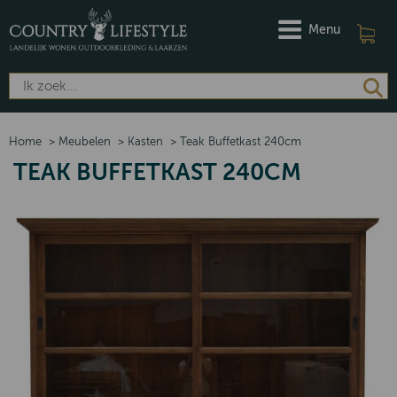
Menu
Home
>
Meubelen
>
Kasten
>
Teak Buffetkast 240cm
TEAK BUFFETKAST 240CM