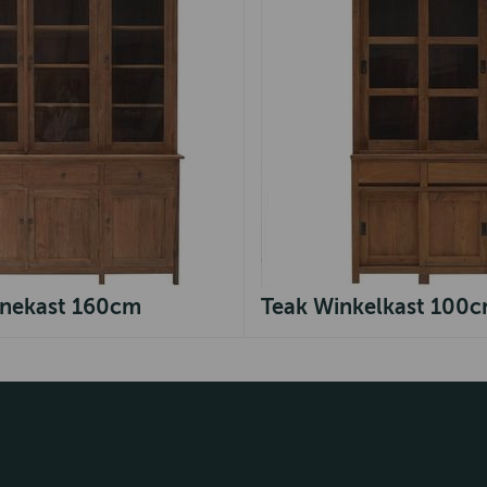
rinekast 160cm
Teak Winkelkast 100