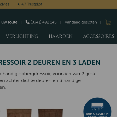
advies
★ 4,7 Trustpilot
n uw route
(0341) 492 145
Vandaag gesloten
VERLICHTING
HAARDEN
ACCESSOIRES
RESSOIR 2 DEUREN EN 3 LADEN
handig opbergdressoir, voorzien van 2 grote
en achter dichte deuren en 3 handige
en.