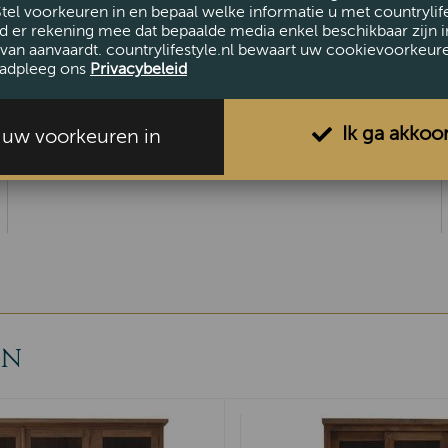
Stel voorkeuren in en bepaal welke informatie u met countrylife
d er rekening mee dat bepaalde media enkel beschikbaar zijn i
van aanvaardt. countrylifestyle.nl bewaart uw cookievoorkeur
AFMETINGEN
adpleeg ons
Privacybeleid
Hoogte (cm)
90
Breedte (cm)
120
Ik ga akkoo
l uw voorkeuren in
Diameter (cm)
50
EN