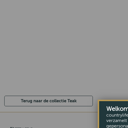
Terug naar de collectie Teak
Welkom b
countrylif
verzamelt 
gepersonal