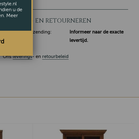
style.nl
ndien u de
en. Meer
LEVERING EN RETOURNEREN
Klaar voor verzending:
Informeer naar de exacte
levertijd.
rd
Ons
leverings
- en
retourbeleid