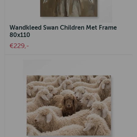
Knit Factory
Emma Bridgewater
Urban Cotton
Wandkleed Swan Children Met Frame
80x110
Greenleaf
€229,-
Harley of Schotland
Signe Nature