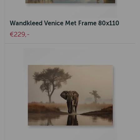
Geox
Goodwin Anderson
Wandkleed Venice Met Frame 80x110
Barbour International
€229,-
Oxford Blue
Baleno
Lighthouse
Bridgewater
Ot en Sien
Gien
Spikes & Sparrow
Clayre&Eef
Wrendale design