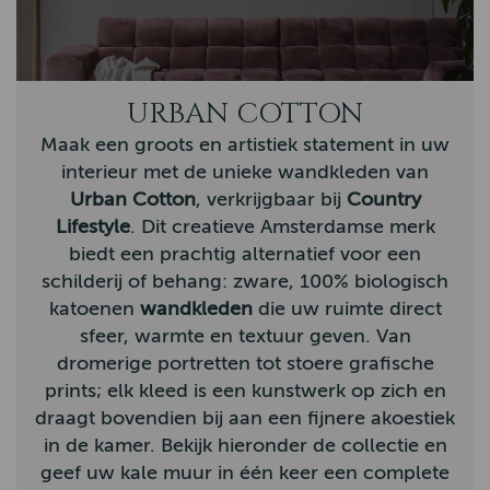
Bunzlau Castle
Claudi
URBAN COTTON
Hatland
Maak een groots en artistiek statement in uw
Homebound
interieur met de unieke wandkleden van
Urban Cotton
, verkrijgbaar bij
Country
John Partridge
Lifestyle
. Dit creatieve Amsterdamse merk
Hunter Outdoor
biedt een prachtig alternatief voor een
schilderij of behang: zware, 100% biologisch
By-Boo
katoenen
wandkleden
die uw ruimte direct
Aigle
sfeer, warmte en textuur geven. Van
dromerige portretten tot stoere grafische
Hestra
prints; elk kleed is een kunstwerk op zich en
Arana
draagt bovendien bij aan een fijnere akoestiek
in de kamer. Bekijk hieronder de collectie en
Muckboot
geef uw kale muur in één keer een complete