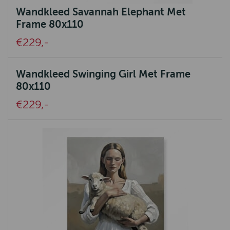
Wandkleed Savannah Elephant Met
La Boucle
Frame 80x110
Belpo Leather Care
€229,-
Aquanova
Ambiente
Wandkleed Swinging Girl Met Frame
80x110
UrbanSofa
€229,-
Ashleigh & Burwood
Authentic Models
Pedag
SEVN
Eleonora
Nature Galerie
Bijoux