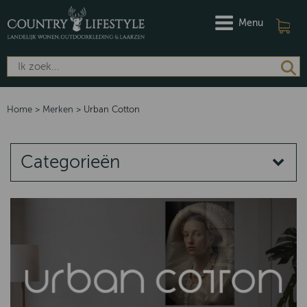
Menu
Home
>
Merken
>
Urban Cotton
Categorieën
MERKEN
DAMES
HEREN
Riviera Maison
Barbour
Dubarry