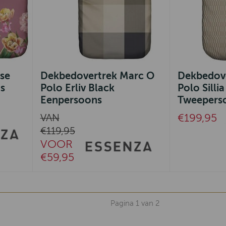
se
Dekbedovertrek Marc O
Dekbedov
s
Polo Erliv Black
Polo Silli
Eenpersoons
Tweepers
€199,95
VAN
€119,95
VOOR
€59,95
Pagina 1 van 2