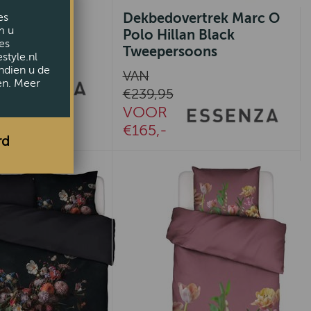
 Daffodils
Dekbedovertrek Marc O
es
m u
d white
Polo Hillan Black
es
Tweepersoons
style.nl
ndien u de
VAN
en. Meer
€239,95
VOOR
€165,-
rd