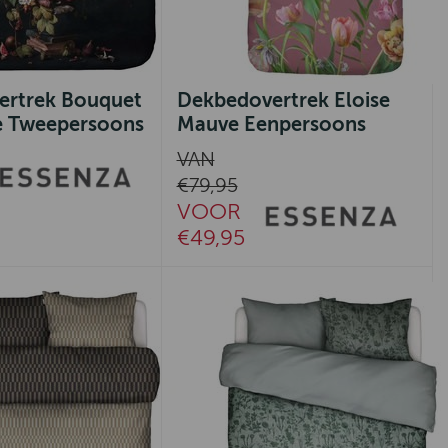
ertrek Bouquet
Dekbedovertrek Eloise
e Tweepersoons
Mauve Eenpersoons
VAN
€79,95
VOOR
€49,95