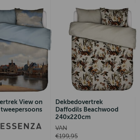
rtrek View on
Dekbedovertrek
e tweepersoons
Daffodils Beachwood
240x220cm
VAN
€199,95