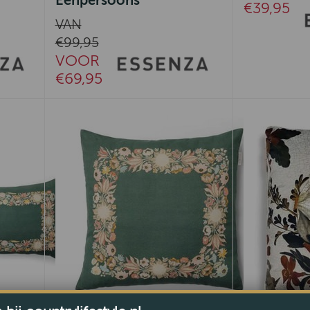
Eenpersoons
€39,95
VAN
€99,95
VOOR
€69,95