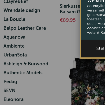
Welkom b
Clayre&Eef
Sierkussen Veroniq
countrylif
Wrendale design
verzamelt 
Balsam Green 40x9
gepersonal
La Boucle
toestaan. 
€89,95
deelt. Hou
Belpo Leather Care
cookies er
weten? Ra
Aquanova
Ambiente
Ste
UrbanSofa
Ashleigh & Burwood
Authentic Models
Pedag
SEVN
Eleonora