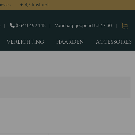
advies
★ 4,7 Trustpilot
e
(0341) 492 145
Vandaag geopend tot 17:30
VERLICHTING
HAARDEN
ACCESSOIRES