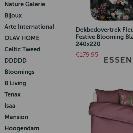
Nature Galerie
Bijoux
Arte International
Dekbedovertrek Fle
Festive Blooming Bl
OLÀV HOME
240x220
Celtic Tweed
€179,95
DDDDD
Bloomings
B Living
Tenax
Isaa
Mansion
Hoogendam