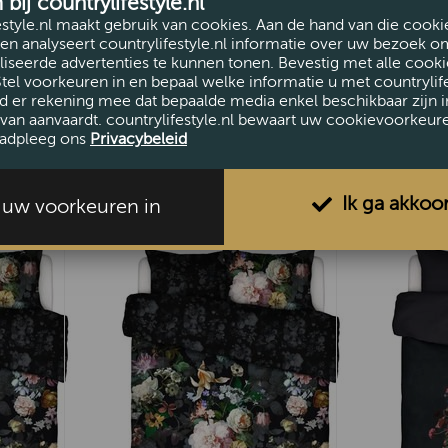
ij countrylifestyle.nl
Sierkussen Veroniq
Sierkussen
estyle.nl maakt gebruik van cookies. Aan de hand van die cooki
en analyseert countrylifestyle.nl informatie over uw bezoek o
0cm
Balsam Green 50x50cm
Beachwoo
iseerde advertenties te kunnen tonen. Bevestig met alle cooki
50x50cm
Stel voorkeuren in en bepaal welke informatie u met countrylife
€59,95
d er rekening mee dat bepaalde media enkel beschikbaar zijn i
€39,95
van aanvaardt. countrylifestyle.nl bewaart uw cookievoorkeur
adpleeg ons
Privacybeleid
Ik ga akkoo
l uw voorkeuren in