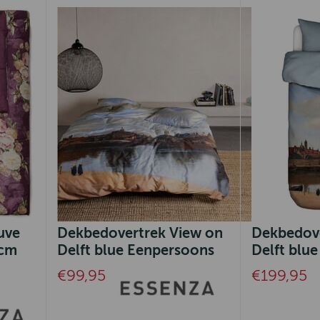
uve
Dekbedovertrek View on
Dekbedove
 cm
Delft blue Eenpersoons
Delft blu
€99,95
€199,95