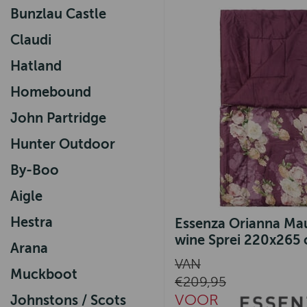
Bunzlau Castle
Claudi
Hatland
Homebound
John Partridge
Hunter Outdoor
By-Boo
Aigle
Hestra
Essenza Orianna Ma
wine Sprei 220x265
Arana
VAN
Muckboot
€209,95
VOOR
Johnstons / Scots