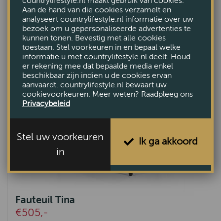
countrylifestyle.nl maakt gebruik van cookies.
Fauteuil Isabella
Aan de hand van die cookies verzamelt en
analyseert countrylifestyle.nl informatie over uw
€736,-
bezoek om u gepersonaliseerde advertenties te
kunnen tonen. Bevestig met alle cookies
toestaan. Stel voorkeuren in en bepaal welke
informatie u met countrylifestyle.nl deelt. Houd
er rekening mee dat bepaalde media enkel
beschikbaar zijn indien u de cookies ervan
aanvaardt. countrylifestyle.nl bewaart uw
cookievoorkeuren. Meer weten? Raadpleeg ons
Privacybeleid
Stel uw voorkeuren
Ik ga akkoord
in
Fauteuil Tina
€505,-