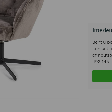
Interie
Bent u b
contact o
of houtst
492 145.