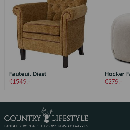
Fauteuil Diest
Hocker F
€1549,-
€279,-