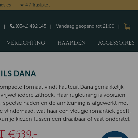
advies
★ 4,7 Trustpilot
(0341) 492 145
Vandaag geopend tot 21:00
VERLICHTING
HAARDEN
ACCESSOIRES
ILS DANA
ompacte formaat vindt Fauteuil Dana gemakkelijk
 vrijwel iedere zithoek. Haar rugleuning is voorzien
e, speelse naden en de armleuning is afgewerkt met
e vlindernaad, wat haar een vleugje romantiek geeft.
un je kiezen tussen een draaibaar of vast onderstel.
 €539,-