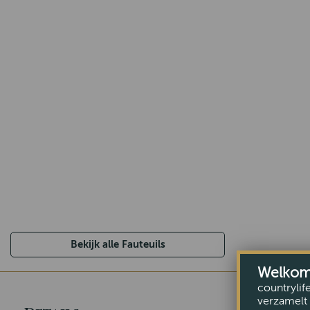
Bekijk alle Fauteuils
Welkom b
countrylif
verzamelt 