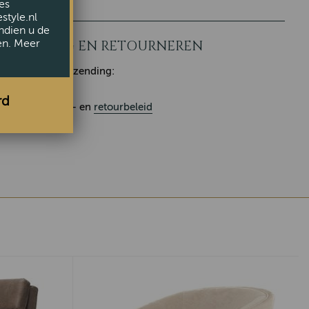
es
style.nl
ndien u de
en. Meer
LEVERING EN RETOURNEREN
Klaar voor verzending:
rd
Ons
leverings
- en
retourbeleid