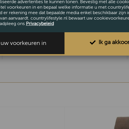
iseerde advertenties te kunnen tonen. Bevestig met alle cooki
Stel voorkeuren in en bepaal welke informatie u met countrylife
d er rekening mee dat bepaalde media enkel beschikbaar zijn i
van aanvaardt. countrylifestyle.nl bewaart uw cookievoorkeur
AFMETINGEN
adpleeg ons
Privacybeleid
Hoogte (cm)
79
Breedte (cm)
72
Ik ga akkoo
l uw voorkeuren in
Diepte (cm)
68