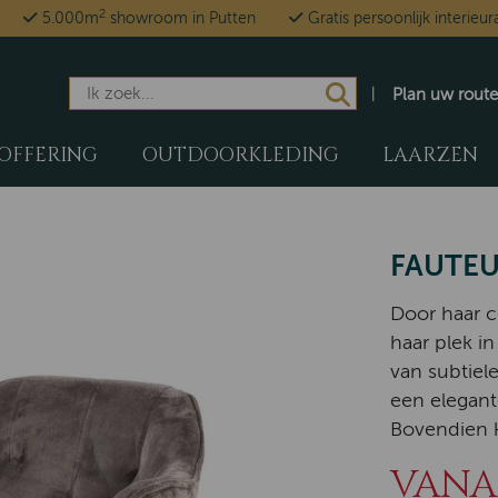
2
5.000m
showroom in Putten
Gratis persoonlijk interieur
Plan uw route
OFFERING
OUTDOORKLEDING
LAARZEN
FAUTEU
Door haar c
haar plek in
van subtiel
een elegant
Bovendien k
VANAF