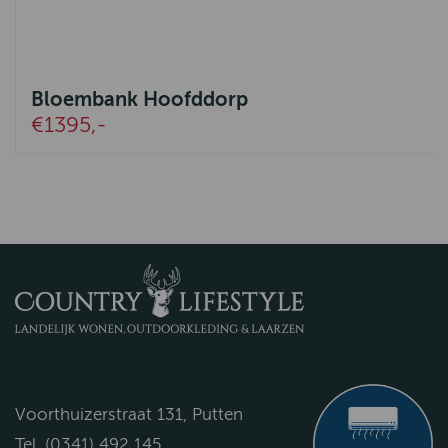
Bloembank Hoofddorp
€1395,-
Voorthuizerstraat 131, Putten
Tel. (0341) 492 145