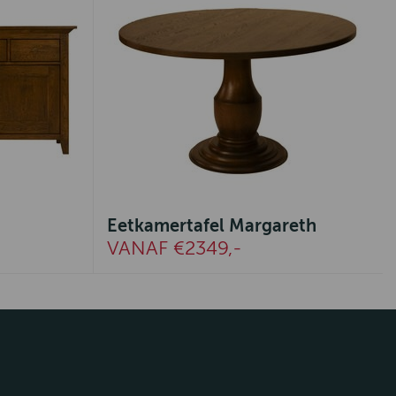
Eetkamertafel Margareth
VANAF €2349,-