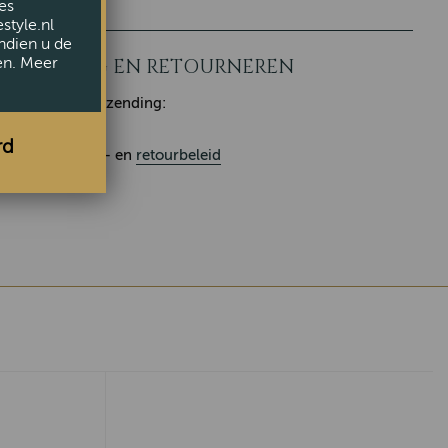
es
style.nl
ndien u de
en. Meer
LEVERING EN RETOURNEREN
Klaar voor verzending:
rd
Ons
leverings
- en
retourbeleid