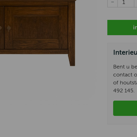
Interie
Bent u b
contact o
of houtst
492 145.