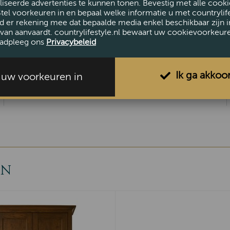
iseerde advertenties te kunnen tonen. Bevestig met alle cooki
Stel voorkeuren in en bepaal welke informatie u met countrylife
d er rekening mee dat bepaalde media enkel beschikbaar zijn i
van aanvaardt. countrylifestyle.nl bewaart uw cookievoorkeur
AFMETINGEN
adpleeg ons
Privacybeleid
Hoogte (cm)
60
Breedte (cm)
130
Ik ga akkoo
l uw voorkeuren in
Diepte (cm)
46
EN