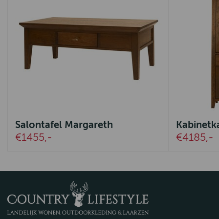
Salontafel Margareth
Kabinetk
€1455,-
€4185,-