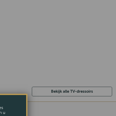
Bekijk alle TV-dressoirs
es
m u