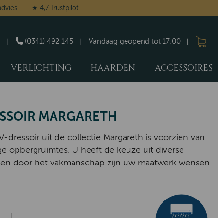
advies
★ 4,7 Trustpilot
(0341) 492 145
Vandaag geopend tot 17:00
VERLICHTING
HAARDEN
ACCESSOIRES
SSOIR MARGARETH
V-dressoir uit de collectie Margareth is voorzien van
e opbergruimtes. U heeft de keuze uit diverse
 en door het vakmanschap zijn uw maatwerk wensen
-