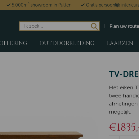
2
5.000m
showroom in Putten
Gratis persoonlijk interieur
Plan uw route
OFFERING
OUTDOORKLEDING
LAARZEN
TV-DRE
Het eiken T
twee handig
afmetingen
mogelijk.
€1835,