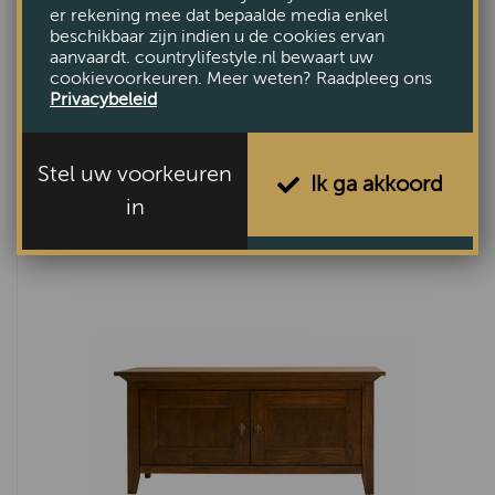
er rekening mee dat bepaalde media enkel
beschikbaar zijn indien u de cookies ervan
aanvaardt. countrylifestyle.nl bewaart uw
cookievoorkeuren. Meer weten? Raadpleeg ons
Privacybeleid
Stel uw voorkeuren
Salontafel Maru
Ik ga akkoord
in
€2395,-