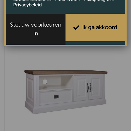
Privacybeleid
Ermelo dressoir 122cm
Stel uw voorkeuren
Ik ga akkoord
€1400,-
in