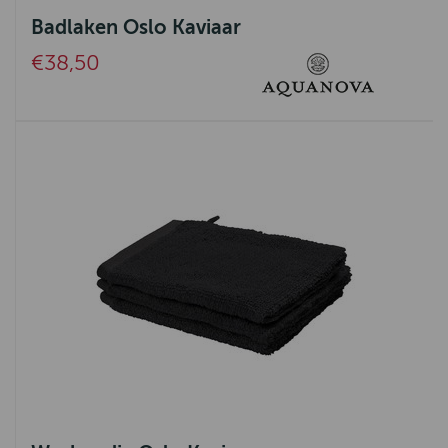
La Boucle
Badlaken Oslo Kaviaar
Belpo Leather Care
€38,50
Aquanova
Ambiente
UrbanSofa
Ashleigh & Burwood
Authentic Models
Pedag
SEVN
Eleonora
Nature Galerie
Bijoux