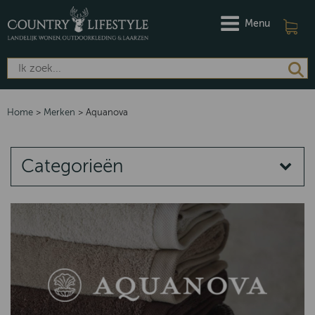
Menu
Home
>
Merken
>
Aquanova
Categorieën
MERKEN
DAMES
HEREN
Riviera Maison
Barbour
Dubarry