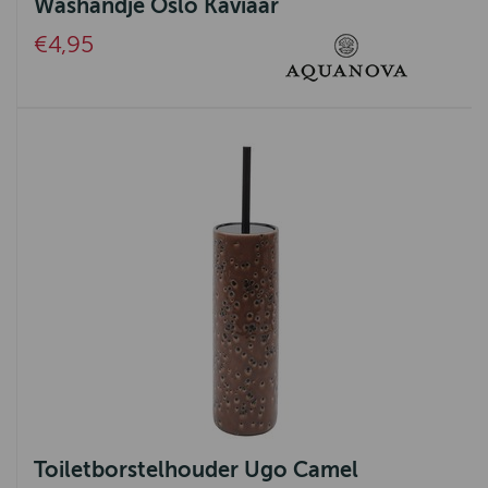
Washandje Oslo Kaviaar
Arte International
€4,95
OLÀV HOME
Celtic Tweed
DDDDD
Bloomings
B Living
Tenax
Isaa
Mansion
Hoogendam
LANG
Toiletborstelhouder Ugo Camel