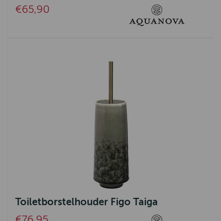
Knit Factory
€65,90
Emma Bridgewater
Urban Cotton
Greenleaf
Harley of Schotland
Signe Nature
Toiletborstelhouder Figo Taiga
€76,95