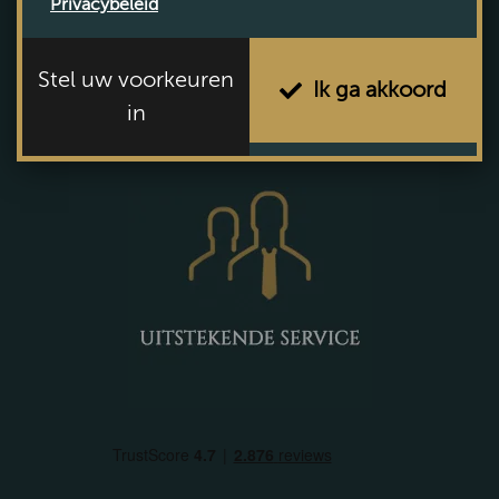
Privacybeleid
Geox
Goodwin Anderson
Stel uw voorkeuren
Ik ga akkoord
Barbour International
in
Oxford Blue
Baleno
Lighthouse
Bridgewater
Ot en Sien
Gien
Spikes & Sparrow
Clayre&Eef
Wrendale design