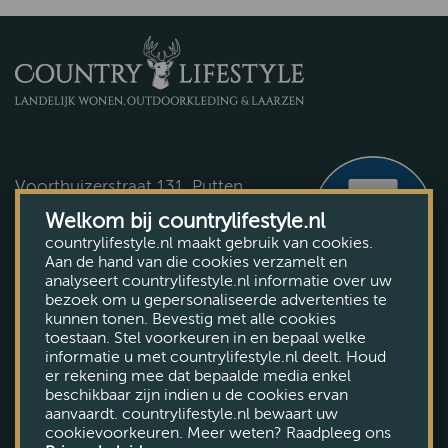
Johnstons / Scots Regal
Scippis
Nappa
PiP Studio
Beddinghouse
Voorthuizerstraat 131, Putten
Falke
Tel. (0341) 492 145
Welkom bij countrylifestyle.nl
Roosenstein Wolke
countrylifestyle.nl maakt gebruik van cookies.
Plan uw route
Aan de hand van die cookies verzamelt en
Kaszer
analyseert countrylifestyle.nl informatie over uw
bezoek om u gepersonaliseerde advertenties te
Vandaag geopend tot 21:00
Anna Lascata
kunnen tonen. Bevestig met alle cookies
Bekijk openingstijden
toestaan. Stel voorkeuren in en bepaal welke
English Utopia
informatie u met countrylifestyle.nl deelt. Houd
er rekening mee dat bepaalde media enkel
Tiz Ann
beschikbaar zijn indien u de cookies ervan
aanvaardt. countrylifestyle.nl bewaart uw
Bostonian
cookievoorkeuren. Meer weten? Raadpleeg ons