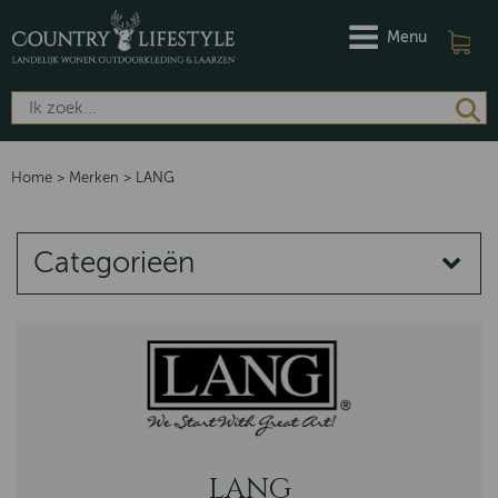
Menu
Home
>
Merken
>
LANG
Categorieën
MERKEN
DAMES
HEREN
Riviera Maison
Barbour
LANG
Dubarry