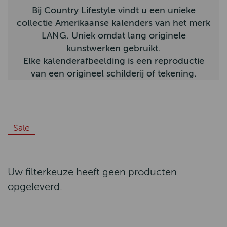
Bij Country Lifestyle vindt u een unieke
Bunzlau Castle
collectie Amerikaanse kalenders van het merk
LANG. Uniek omdat lang originele
Claudi
kunstwerken gebruikt.
Hatland
Elke kalenderafbeelding is een reproductie
van een origineel schilderij of tekening.
Homebound
John Partridge
Hunter Outdoor
Sale
By-Boo
Aigle
Uw filterkeuze heeft geen producten
Hestra
opgeleverd.
Arana
Muckboot