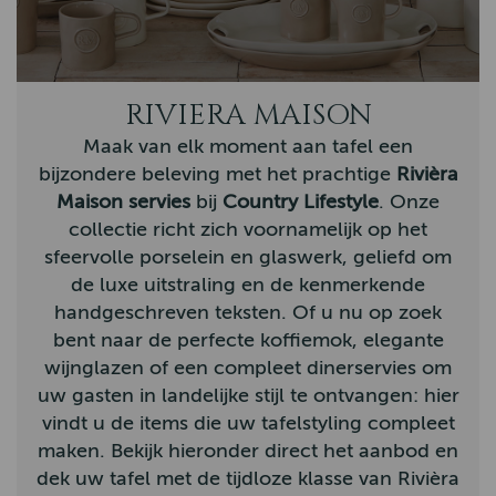
Bunzlau Castle
Claudi
RIVIERA MAISON
Hatland
Maak van elk moment aan tafel een
Homebound
bijzondere beleving met het prachtige
Rivièra
Maison servies
bij
Country Lifestyle
. Onze
John Partridge
collectie richt zich voornamelijk op het
Hunter Outdoor
sfeervolle porselein en glaswerk, geliefd om
de luxe uitstraling en de kenmerkende
By-Boo
handgeschreven teksten. Of u nu op zoek
Aigle
bent naar de perfecte koffiemok, elegante
wijnglazen of een compleet dinerservies om
Hestra
uw gasten in landelijke stijl te ontvangen: hier
Arana
vindt u de items die uw tafelstyling compleet
maken. Bekijk hieronder direct het aanbod en
Muckboot
dek uw tafel met de tijdloze klasse van Rivièra