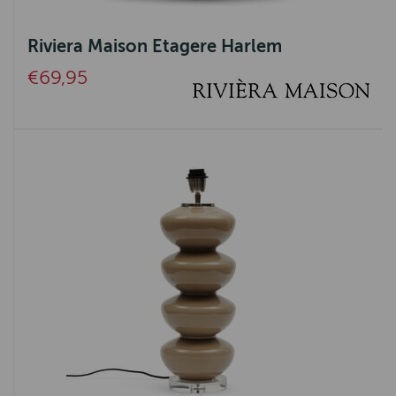
La Boucle
Riviera Maison Etagere Harlem
Belpo Leather Care
€69,95
Aquanova
Ambiente
UrbanSofa
Ashleigh & Burwood
Authentic Models
Pedag
SEVN
Eleonora
Nature Galerie
Bijoux