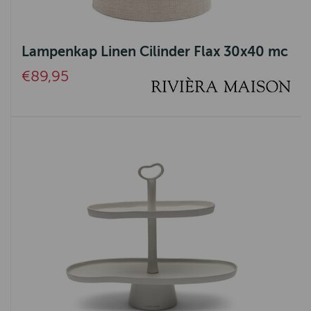
Geox
Goodwin Anderson
Lampenkap Linen Cilinder Flax 30x40 mc
Barbour International
€89,95
Oxford Blue
Baleno
Lighthouse
Bridgewater
Ot en Sien
Gien
Spikes & Sparrow
Clayre&Eef
Wrendale design