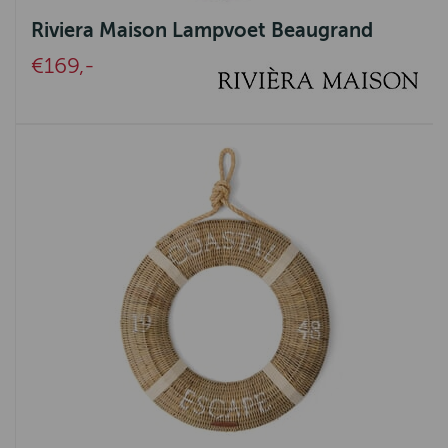
Riviera Maison Lampvoet Beaugrand
Arte International
€169,-
OLÀV HOME
Celtic Tweed
DDDDD
Bloomings
B Living
Tenax
Isaa
Mansion
Hoogendam
LANG