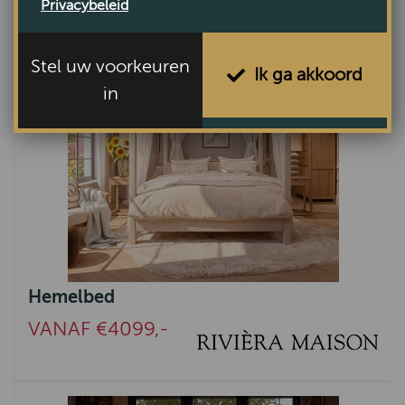
Privacybeleid
Stel uw voorkeuren
Ik ga akkoord
in
Hemelbed
VANAF €4099,-