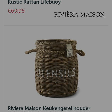
Knit Factory
Rustic Rattan Lifebuoy
Emma Bridgewater
€69,95
Urban Cotton
Greenleaf
Harley of Schotland
Signe Nature
Riviera Maison Keukengerei houder