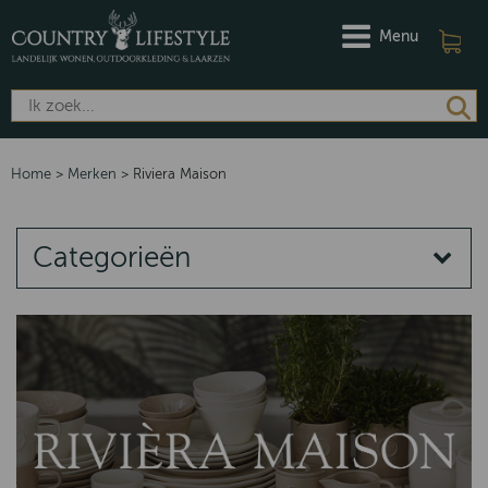
Menu
Home
>
Merken
>
Riviera Maison
Categorieën
MERKEN
DAMES
HEREN
Riviera Maison
Barbour
Dubarry