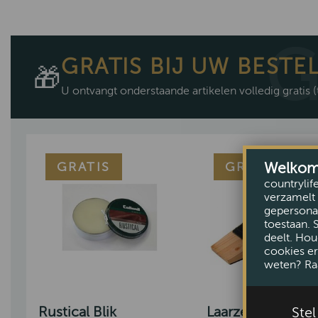
GRATIS BIJ UW BESTE
🎁
U ontvangt onderstaande artikelen volledig gratis
(
Welkom b
GRATIS
GRATIS
countrylif
verzamelt 
gepersonal
toestaan. 
deelt. Hou
cookies er
weten? Ra
Ste
Rustical Blik
Laarzenknecht