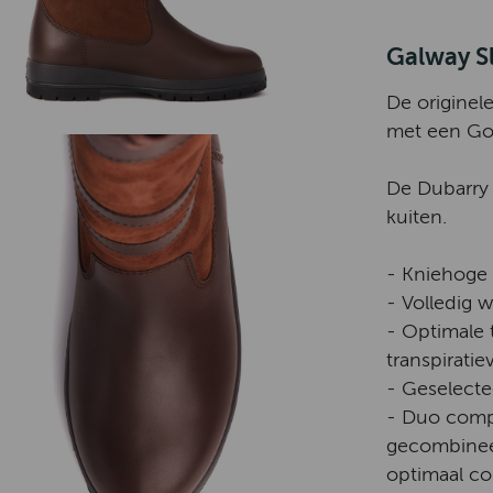
Galway Sl
De originel
met een Gor
De Dubarry 
kuiten.
- Kniehoge 
- Volledig 
- Optimale 
transpiratie
- Geselecte
- Duo compo
gecombinee
optimaal co