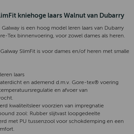
imFit kniehoge laars Walnut van Dubarry
e Galway is een hoog model leren laars van Dubarry
e-Tex binnenvoering, voor zowel dames als heren.
Galway SlimFit is voor dames en/of heren met smalle
leren laars
waterdicht en ademend d.m.v. Gore-tex® voering
temperatuursregulatie en afvoer van
vocht.
erd kwaliteitsleer voorzien van impregnatie
und zool: Rubber slijtvast loopgedeelte
rd met PU tussenzool voor schokdemping en een
mfort.