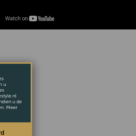
es
m u
es
style.nl
ndien u de
en. Meer
rd