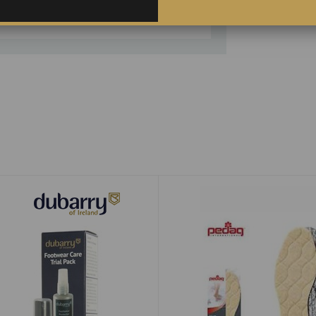
t.w.v. € 11,50