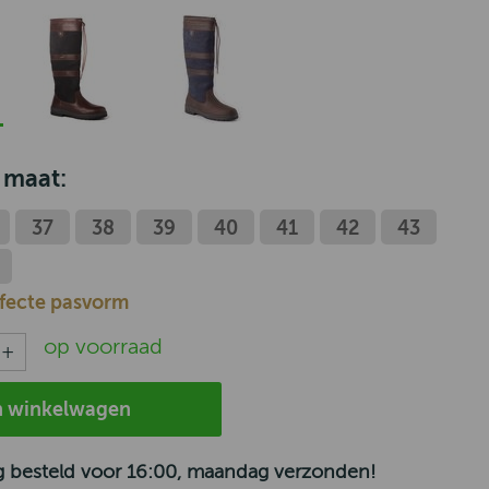
 maat:
37
38
39
40
41
42
43
rfecte pasvorm
op voorraad
n winkelwagen
 besteld voor 16:00, maandag verzonden!