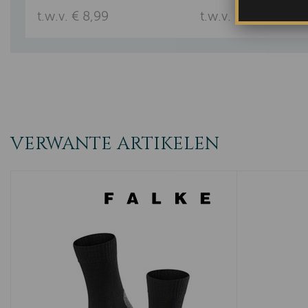
t.w.v. € 8,99
t.w.v. € 16,95
VERWANTE ARTIKELEN