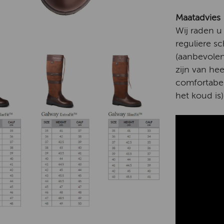
Maatadvies
Wij raden u
reguliere s
(aanbevolen
zijn van he
comfortabe
het koud is)