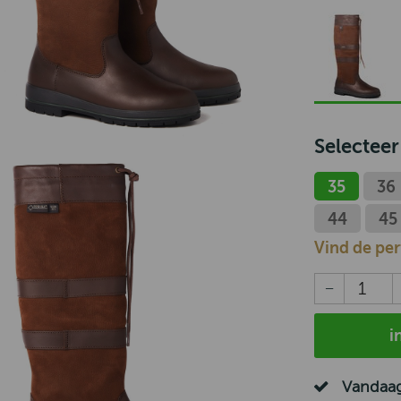
Selecteer
35
36
44
45
Vind de pe
i
Vandaag