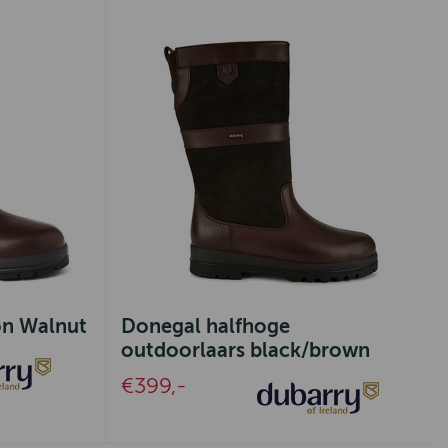
n Walnut
Donegal halfhoge
outdoorlaars black/brown
€399,-