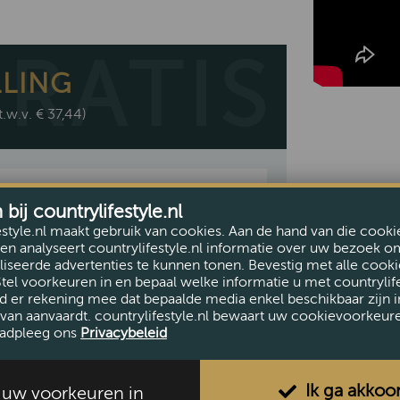
LLING
t.w.v. € 37,44)
ij countrylifestyle.nl
GRATIS
estyle.nl maakt gebruik van cookies. Aan de hand van die cooki
en analyseert countrylifestyle.nl informatie over uw bezoek o
iseerde advertenties te kunnen tonen. Bevestig met alle cooki
Stel voorkeuren in en bepaal welke informatie u met countrylife
d er rekening mee dat bepaalde media enkel beschikbaar zijn i
van aanvaardt. countrylifestyle.nl bewaart uw cookievoorkeur
adpleeg ons
Privacybeleid
Ik ga akkoo
l uw voorkeuren in
Suede Nubuck Spray