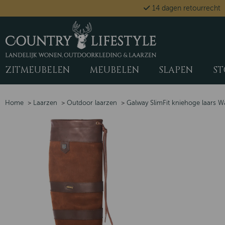
14 dagen retourrecht
ZITMEUBELEN
MEUBELEN
SLAPEN
ST
Home
>
Laarzen
>
Outdoor laarzen
>
Galway SlimFit kniehoge laars W