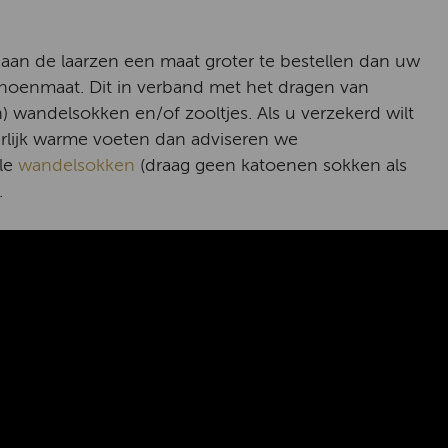
 aan de laarzen een maat groter te bestellen dan uw
choenmaat. Dit in verband met het dragen van
) wandelsokken en/of zooltjes. Als u verzekerd wilt
erlijk warme voeten dan adviseren we
le
wandelsokken
(draag geen katoenen sokken als
.