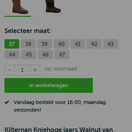
Selecteer maat:
37
38
39
40
41
42
43
44
45
46
47
op voorraad
in winkelwagen
Vandaag besteld voor 16:00, maandag
verzonden!
Kilternan Kniehoge laars Walnut van